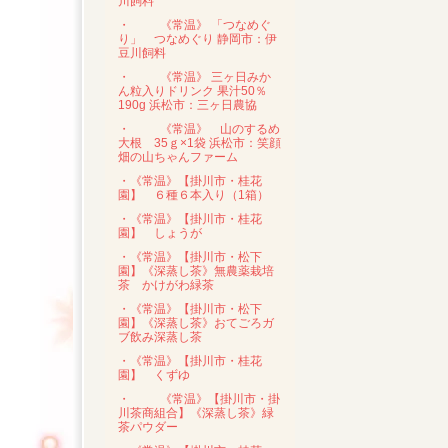
川飼料
・
《常温》 「つなめぐ
り」 つなめぐり 静岡市：伊
豆川飼料
・
《常温》 三ヶ日みか
ん粒入りドリンク 果汁50％
190g 浜松市：三ヶ日農協
・
《常温》 山のするめ
大根 35ｇ×1袋 浜松市：笑顔
畑の山ちゃんファーム
・《常温》【掛川市・桂花
園】 ６種６本入り（1箱）
・《常温》【掛川市・桂花
園】 しょうが
・《常温》【掛川市・松下
園】《深蒸し茶》無農薬栽培
茶 かけがわ緑茶
・《常温》【掛川市・松下
園】《深蒸し茶》おてごろガ
ブ飲み深蒸し茶
・《常温》【掛川市・桂花
園】 くずゆ
・
《常温》【掛川市・掛
川茶商組合】《深蒸し茶》緑
茶パウダー