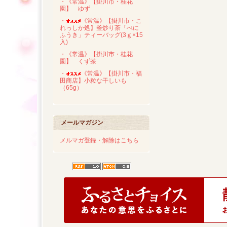
・《常温》【掛川市・桂花
園】 ゆず
・
《常温》【掛川市・こ
れっしか処】釜炒り茶「べに
ふうき」ティーバッグ(3ｇ×15
入)
・《常温》【掛川市・桂花
園】 くず茶
・
《常温》【掛川市・福
田商店】小粒な干しいも
（65g）
メールマガジン
メルマガ登録・解除はこちら