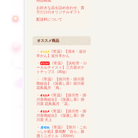
商品構成
お好きな品を詰め合わせ、貴
方だけのオリジナルギフト
配送料について
オススメ商品
・
《常温》【清水・追分
羊かん】追分羊かん
・
《常温》【浜松市・ロ
ーカルテイスト】三方原ポテ
トチップス（80g）
・《常温》【掛川市・掛川茶
商組合】《深蒸し茶》掛川茶
花鳥風月 「鳥」
・
《常温》【掛川市・掛
川茶商組合】《深蒸し茶》掛
川茶 花鳥風月 「花」
・
《常温》【掛川市・掛
川茶商組合】《深蒸し茶》掛
川茶 天上
・
《常温》【掛川・これ
っしか処】栗焼酎「自ら」新
酒ミニボトル（300ml）