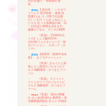
沢かき揚げ」 有限会社 望
仙
・
【 掛川市 ・ ハラダフ
ァーム 】掛川特産・ 倉真 自
然薯1ｋg（1～2本でのお届
け）いも汁 くらみ じねんじょ
とろろ 生 ☆人気商品の為、10
～14日ほど時間を頂きます。
健康カプセル ゲンキの時間
・
《常温》【TAMIYAタ
ミヤ】ミニ４駆FESTA・
JAUNEフェスタジョーヌ「掛
川バージョン」 エポック（タ
ミヤ）
・
【焼津市・焼津中央水
産】 まぐろチャーシュー
・
《常温》きゅうりと海
老じゃこ昆布のごちそうピク
ルス 御殿場市：かつまたファ
ーム
・
《常温》 グリーント
マトとオリーブのごちそうピ
クルス 御殿場市：かつまたフ
ァーム
・
《常温》 清水の檸檬
(レモン)紅茶380ｇ 静岡市：清
水農業協同組合 きらり JA清水