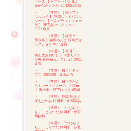
ソース 【 トマトバジル風 】
新商品セレクション2021金賞
・
《常温》【 静岡市・
マルカイ 】 静岡しらすパスタ
ソース 【 ビネガージンジャー
風 】 新商品セレクション
2021金賞
・
《常温》【 静岡市・
季咲亭】 静岡めんま 新商品セ
レクション2021金賞
・
《常温》【 島田市・
梅工房おおいし】 伊太リアン
な梅 新商品セレクション2021
金賞
・
《常温》 桜えびチッ
プス 御前崎市：山精水産
・
《常温》 日下みかん
ストレートジュース 500ｍ
ｌ 浜松市：日下(くさか)農園
・
《常温》 静岡 釜揚げ
桜えび缶詰 静岡市：山梨罐詰
・
《常温》 「つなめぐ
り」 とろつな 静岡市：伊豆
川飼料
・
《常温》 「つなめぐ
り」 しろつな 静岡市：伊豆