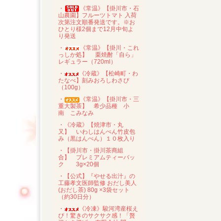
・
《常温》【掛川市・石
山農園】フルーツトマト 入荷
次第注文順番発送です。※お
ひとり様2個まで12月中旬よ
り発送
・
《常温》【掛川・これ
っしか処】 栗焼酎「自ら」
レギュラー（720ml）
・
《冷蔵》【松崎町・わ
たなべ】刻みおろしわさび
（100g）
・
《常温》【掛川市・三
重大製茶】 希少品種 小
南 こみなみ
・《冷蔵》【焼津市・丸
又】 いわしはんぺん竹皮包
み（黒はんぺん）１０枚入り
・【掛川市・掛川茶商組
合】 プレミアムティーバッ
ク 3g×20個
・【公式】『やせる出汁』の
工藤孝文医師監修 おだし美人
(おだし茶) 80g ×3袋セット
（約30日分）
・
《冷凍》駿河湾産桜え
び！驚きのサクサク感！「贅