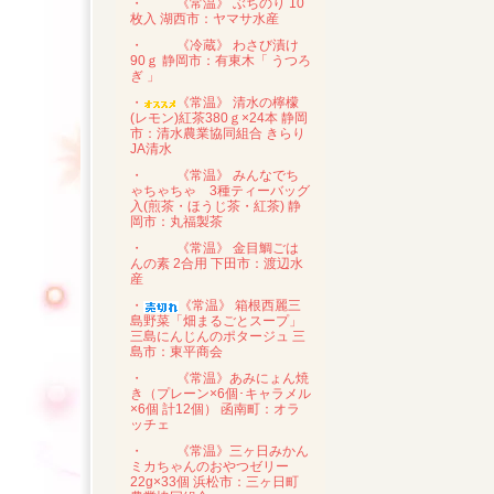
・
《常温》 ぶちのり 10
枚入 湖西市：ヤマサ水産
・
《冷蔵》 わさび漬け
90ｇ 静岡市：有東木「 うつろ
ぎ 」
・
《常温》 清水の檸檬
(レモン)紅茶380ｇ×24本 静岡
市：清水農業協同組合 きらり
JA清水
・
《常温》 みんなでち
ゃちゃちゃ 3種ティーバッグ
入(煎茶・ほうじ茶・紅茶) 静
岡市：丸福製茶
・
《常温》 金目鯛ごは
んの素 2合用 下田市：渡辺水
産
・
《常温》 箱根西麗三
島野菜「畑まるごとスープ」
三島にんじんのポタージュ 三
島市：東平商会
・
《常温》あみにょん焼
き（プレーン×6個･キャラメル
×6個 計12個） 函南町：オラ
ッチェ
・
《常温》三ヶ日みかん
ミカちゃんのおやつゼリー
22g×33個 浜松市：三ヶ日町