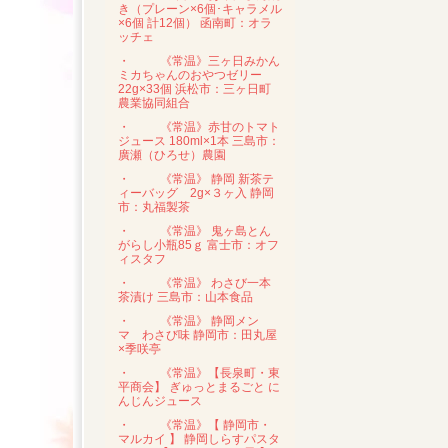
き（プレーン×6個･キャラメル
×6個 計12個） 函南町：オラ
ッチェ
・
《常温》三ヶ日みかん
ミカちゃんのおやつゼリー
22g×33個 浜松市：三ヶ日町
農業協同組合
・
《常温》赤甘のトマト
ジュース 180ml×1本 三島市：
廣瀬（ひろせ）農園
・
《常温》 静岡 新茶テ
ィーバッグ 2g×３ヶ入 静岡
市：丸福製茶
・
《常温》 鬼ヶ島とん
がらし小瓶85ｇ 富士市：オフ
ィスタフ
・
《常温》 わさび一本
茶漬け 三島市：山本食品
・
《常温》 静岡メン
マ わさび味 静岡市：田丸屋
×季咲亭
・
《常温》【長泉町・東
平商会】 ぎゅっとまるごと に
んじんジュース
・
《常温》【 静岡市・
マルカイ 】 静岡しらすパスタ