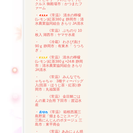
クルス 御殿場市：かつまたフ
ァーム
・
《常温》 清水の檸檬
(レモン)紅茶380ｇ 静岡市：清
水農業協同組合 きらり JA清水
・
《常温》 ぶちのり 10
枚入 湖西市：ヤマサ水産
・
《冷蔵》 わさび漬け
90ｇ 静岡市：有東木「 うつろ
ぎ 」
・
《常温》 清水の檸檬
(レモン)紅茶380ｇ×24本 静岡
市：清水農業協同組合 きらり
JA清水
・
《常温》 みんなでち
ゃちゃちゃ 3種ティーバッグ
入(煎茶・ほうじ茶・紅茶) 静
岡市：丸福製茶
・
《常温》 金目鯛ごは
んの素 2合用 下田市：渡辺水
産
・
《常温》 箱根西麗三
島野菜「畑まるごとスープ」
三島にんじんのポタージュ 三
島市：東平商会
・
《常温》あみにょん焼