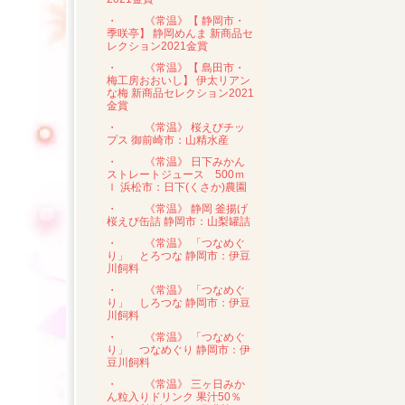
・
《常温》【 静岡市・
季咲亭】 静岡めんま 新商品セ
レクション2021金賞
・
《常温》【 島田市・
梅工房おおいし】 伊太リアン
な梅 新商品セレクション2021
金賞
・
《常温》 桜えびチッ
プス 御前崎市：山精水産
・
《常温》 日下みかん
ストレートジュース 500ｍ
ｌ 浜松市：日下(くさか)農園
・
《常温》 静岡 釜揚げ
桜えび缶詰 静岡市：山梨罐詰
・
《常温》 「つなめぐ
り」 とろつな 静岡市：伊豆
川飼料
・
《常温》 「つなめぐ
り」 しろつな 静岡市：伊豆
川飼料
・
《常温》 「つなめぐ
り」 つなめぐり 静岡市：伊
豆川飼料
・
《常温》 三ヶ日みか
ん粒入りドリンク 果汁50％