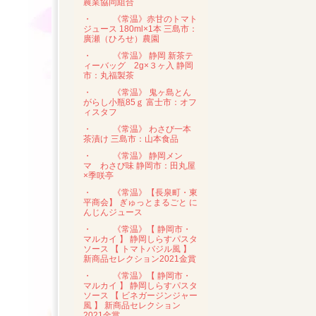
農業協同組合
・
《常温》赤甘のトマト
ジュース 180ml×1本 三島市：
廣瀬（ひろせ）農園
・
《常温》 静岡 新茶テ
ィーバッグ 2g×３ヶ入 静岡
市：丸福製茶
・
《常温》 鬼ヶ島とん
がらし小瓶85ｇ 富士市：オフ
ィスタフ
・
《常温》 わさび一本
茶漬け 三島市：山本食品
・
《常温》 静岡メン
マ わさび味 静岡市：田丸屋
×季咲亭
・
《常温》【長泉町・東
平商会】 ぎゅっとまるごと に
んじんジュース
・
《常温》【 静岡市・
マルカイ 】 静岡しらすパスタ
ソース 【 トマトバジル風 】
新商品セレクション2021金賞
・
《常温》【 静岡市・
マルカイ 】 静岡しらすパスタ
ソース 【 ビネガージンジャー
風 】 新商品セレクション
2021金賞