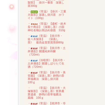
製茶】 掛川一番茶 深蒸し
茶300g
・
《常温》【掛川・三重
大製茶】深蒸し掛川茶 ホワ
イト（100g）
・
《常温》【森町・鈴木
長十商店】《深蒸し茶》小国
神社名物お茶詰め放題 310g
・
《常温》【掛川市・
佐々木製茶】 《深蒸し
茶》 最高金賞受賞茶師80g
・
《常温》【掛川市・土
井酒造】開運純米吟醸
（720ml）
・
《冷暗所》【掛川市・
土井酒造】開運しぼりたて生
酒（720ml）
・
《常温》【掛川市・美
笠園】《深蒸し茶》静岡の茶
草場農法 深蒸し掛川茶
100ｇ
・
《常温》【掛川市・大
塚製茶】《深蒸し茶》世界農
業遺産 静岡の茶草場農法
葉織 100ｇ
・
《常温》【焼津市・寺