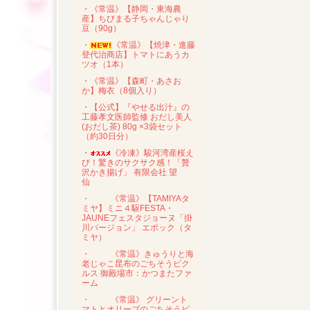
・《常温》【静岡・東海農
産】ちびまる子ちゃんじゃり
豆（90g）
・
《常温》【焼津・進藤
登代治商店】トマトにあうカ
ツオ（1本）
・《常温》【森町・あさお
か】梅衣（8個入り）
・【公式】『やせる出汁』の
工藤孝文医師監修 おだし美人
(おだし茶) 80g ×3袋セット
（約30日分）
・
《冷凍》駿河湾産桜え
び！驚きのサクサク感！「贅
沢かき揚げ」 有限会社 望
仙
・
《常温》【TAMIYAタ
ミヤ】ミニ４駆FESTA・
JAUNEフェスタジョーヌ「掛
川バージョン」 エポック（タ
ミヤ）
・
《常温》きゅうりと海
老じゃこ昆布のごちそうピク
ルス 御殿場市：かつまたファ
ーム
・
《常温》 グリーント
マトとオリーブのごちそうピ