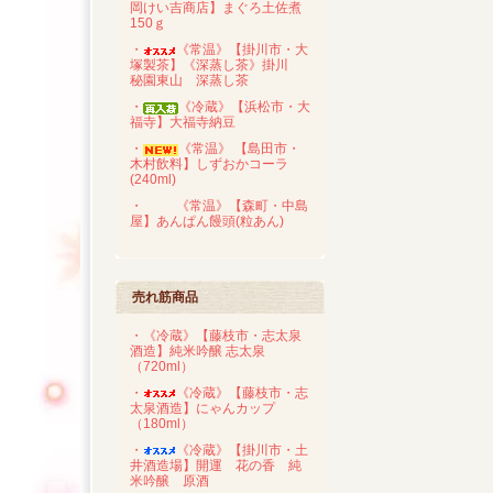
岡けい吉商店】まぐろ土佐煮
150ｇ
・
《常温》【掛川市・大
塚製茶】《深蒸し茶》掛川
秘園東山 深蒸し茶
・
《冷蔵》【浜松市・大
福寺】大福寺納豆
・
《常温》 【島田市・
木村飲料】しずおかコーラ
(240ml)
・
《常温》【森町・中島
屋】あんぱん饅頭(粒あん)
売れ筋商品
・《冷蔵》【藤枝市・志太泉
酒造】純米吟醸 志太泉
（720ml）
・
《冷蔵》【藤枝市・志
太泉酒造】にゃんカップ
（180ml）
・
《冷蔵》【掛川市・土
井酒造場】開運 花の香 純
米吟醸 原酒