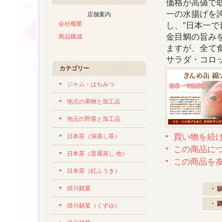
価格が高値で
一の水揚げを
店舗案内
会社概要
し、”日本一
金目鯛の旨み
商品構成
ますが、全て
サラダ・コロ
カテゴリー
ジャム・はちみつ
地元の果物と加工品
地元の野菜と加工品
買い物を続
日本茶（深蒸し茶）
この商品に
日本茶（普通蒸し 他）
この商品を
日本茶（紅ふうき）
掛川銘菓
・ 
・ 
掛川銘菓（くずゆ）