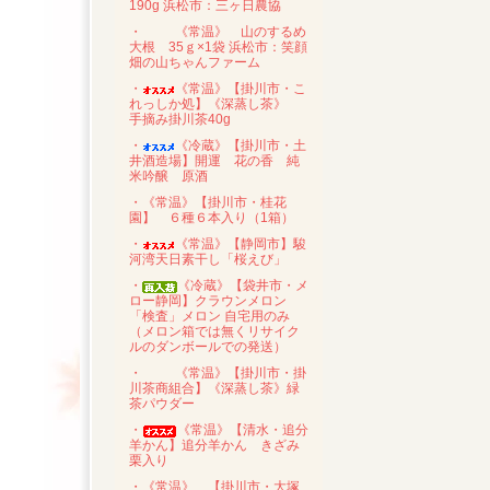
190g 浜松市：三ヶ日農協
・
《常温》 山のするめ
大根 35ｇ×1袋 浜松市：笑顔
畑の山ちゃんファーム
・
《常温》【掛川市・こ
れっしか処】《深蒸し茶》
手摘み掛川茶40g
・
《冷蔵》【掛川市・土
井酒造場】開運 花の香 純
米吟醸 原酒
・《常温》【掛川市・桂花
園】 ６種６本入り（1箱）
・
《常温》【静岡市】駿
河湾天日素干し「桜えび」
・
《冷蔵》【袋井市・メ
ロー静岡】クラウンメロン
「検査」メロン 自宅用のみ
（メロン箱では無くリサイク
ルのダンボールでの発送）
・
《常温》【掛川市・掛
川茶商組合】《深蒸し茶》緑
茶パウダー
・
《常温》【清水・追分
羊かん】追分羊かん きざみ
栗入り
・《常温》 【掛川市・大塚