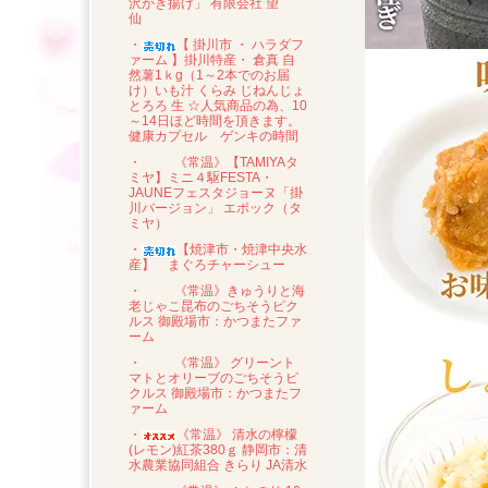
沢かき揚げ」 有限会社 望
仙
・
【 掛川市 ・ ハラダフ
ァーム 】掛川特産・ 倉真 自
然薯1ｋg（1～2本でのお届
け）いも汁 くらみ じねんじょ
とろろ 生 ☆人気商品の為、10
～14日ほど時間を頂きます。
健康カプセル ゲンキの時間
・
《常温》【TAMIYAタ
ミヤ】ミニ４駆FESTA・
JAUNEフェスタジョーヌ「掛
川バージョン」 エポック（タ
ミヤ）
・
【焼津市・焼津中央水
産】 まぐろチャーシュー
・
《常温》きゅうりと海
老じゃこ昆布のごちそうピク
ルス 御殿場市：かつまたファ
ーム
・
《常温》 グリーント
マトとオリーブのごちそうピ
クルス 御殿場市：かつまたフ
ァーム
・
《常温》 清水の檸檬
(レモン)紅茶380ｇ 静岡市：清
水農業協同組合 きらり JA清水