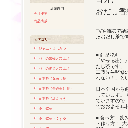
店舗案内
おだし香
会社概要
商品構成
TVや雑誌で話
たおだし茶で
カテゴリー
ジャム・はちみつ
■ 商品説明
地元の果物と加工品
『やせる出汁
だし茶です。
地元の野菜と加工品
工藤先生監修
れない！」と
日本茶（深蒸し茶）
日本茶（普通蒸し 他）
日本全国から
しています。
日本茶（紅ふうき）
ていますので
でおおよそ1
掛川銘菓
■ 食べ方・飲
掛川銘菓（くずゆ）
・作り方 1. 