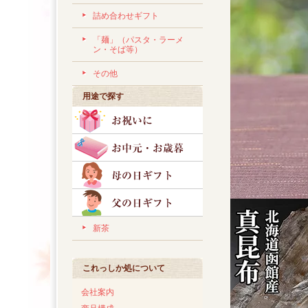
詰め合わせギフト
「麺」（パスタ・ラーメ
ン・そば等）
その他
用途で探す
新茶
これっしか処について
会社案内