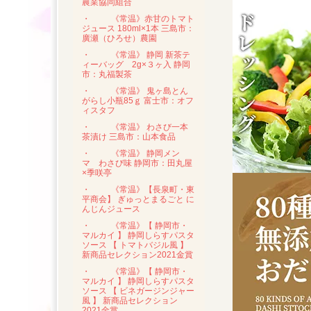
農業協同組合
・
《常温》赤甘のトマト
ジュース 180ml×1本 三島市：
廣瀬（ひろせ）農園
・
《常温》 静岡 新茶テ
ィーバッグ 2g×３ヶ入 静岡
市：丸福製茶
・
《常温》 鬼ヶ島とん
がらし小瓶85ｇ 富士市：オフ
ィスタフ
・
《常温》 わさび一本
茶漬け 三島市：山本食品
・
《常温》 静岡メン
マ わさび味 静岡市：田丸屋
×季咲亭
・
《常温》【長泉町・東
平商会】 ぎゅっとまるごと に
んじんジュース
・
《常温》【 静岡市・
マルカイ 】 静岡しらすパスタ
ソース 【 トマトバジル風 】
新商品セレクション2021金賞
・
《常温》【 静岡市・
マルカイ 】 静岡しらすパスタ
ソース 【 ビネガージンジャー
風 】 新商品セレクション
2021金賞