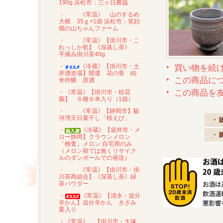
190g 浜松市：三ヶ日農協
・
《常温》 山のするめ
大根 35ｇ×1袋 浜松市：笑顔
畑の山ちゃんファーム
・
《常温》【掛川市・こ
れっしか処】《深蒸し茶》
手摘み掛川茶40g
・
《冷蔵》【掛川市・土
買い物を続
井酒造場】開運 花の香 純
この商品に
米吟醸 原酒
この商品を
・《常温》【掛川市・桂花
園】 ６種６本入り（1箱）
・
《常温》【静岡市】駿
河湾天日素干し「桜えび」
・ 
・
《冷蔵》【袋井市・メ
・ 
ロー静岡】クラウンメロン
「検査」メロン 自宅用のみ
（メロン箱では無くリサイク
ルのダンボールでの発送）
・
《常温》【掛川市・掛
川茶商組合】《深蒸し茶》緑
茶パウダー
・
《常温》【清水・追分
羊かん】追分羊かん きざみ
栗入り
・《常温》 【掛川市・大塚