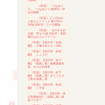
川飼料
・
《常温》 「つなめぐ
り」 つなめぐり 静岡市：伊
豆川飼料
・
《常温》 三ヶ日みか
ん粒入りドリンク 果汁50％
190g 浜松市：三ヶ日農協
・
《常温》 山のするめ
大根 35ｇ×1袋 浜松市：笑顔
畑の山ちゃんファーム
・《常温》【掛川市・桂花
園】 ６種６本入り（1箱）
・《常温》【掛川市・桂花
園】 しょうが
・《常温》【掛川市・松下
園】《深蒸し茶》無農薬栽培
茶 かけがわ緑茶
・《常温》【掛川市・松下
園】《深蒸し茶》おてごろガ
ブ飲み深蒸し茶
・《常温》【掛川市・桂花
園】 くずゆ
・
《常温》【掛川市・掛
川茶商組合】《深蒸し茶》緑
茶パウダー