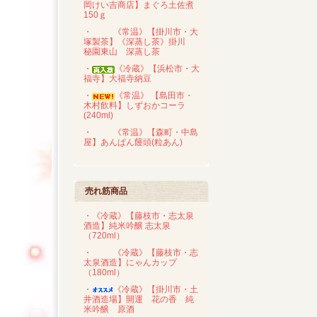
岡けい吉商店】まぐろ土佐煮
150ｇ
・
《常温》【掛川市・大
塚製茶】《深蒸し茶》掛川
秘園東山 深蒸し茶
・
《冷蔵》【浜松市・大
福寺】大福寺納豆
・
《常温》 【島田市・
木村飲料】しずおかコーラ
(240ml)
・
《常温》【森町・中島
屋】あんぱん饅頭(粒あん)
売れ筋商品
・《冷蔵》【藤枝市・志太泉
酒造】純米吟醸 志太泉
（720ml）
・
《冷蔵》【藤枝市・志
太泉酒造】にゃんカップ
（180ml）
・
《冷蔵》【掛川市・土
井酒造場】開運 花の香 純
米吟醸 原酒