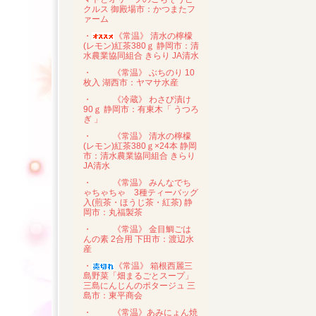
クルス 御殿場市：かつまたフ
ァーム
・
《常温》 清水の檸檬
(レモン)紅茶380ｇ 静岡市：清
水農業協同組合 きらり JA清水
・
《常温》 ぶちのり 10
枚入 湖西市：ヤマサ水産
・
《冷蔵》 わさび漬け
90ｇ 静岡市：有東木「 うつろ
ぎ 」
・
《常温》 清水の檸檬
(レモン)紅茶380ｇ×24本 静岡
市：清水農業協同組合 きらり
JA清水
・
《常温》 みんなでち
ゃちゃちゃ 3種ティーバッグ
入(煎茶・ほうじ茶・紅茶) 静
岡市：丸福製茶
・
《常温》 金目鯛ごは
んの素 2合用 下田市：渡辺水
産
・
《常温》 箱根西麗三
島野菜「畑まるごとスープ」
三島にんじんのポタージュ 三
島市：東平商会
・
《常温》あみにょん焼