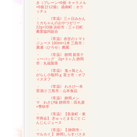
き（プレーン×6個･キャラメル
×6個 計12個） 函南町：オラ
ッチェ
・
《常温》三ヶ日みかん
ミカちゃんのおやつゼリー
22g×33個 浜松市：三ヶ日町
農業協同組合
・
《常温》赤甘のトマト
ジュース 180ml×1本 三島市：
廣瀬（ひろせ）農園
・
《常温》 静岡 新茶テ
ィーバッグ 2g×３ヶ入 静岡
市：丸福製茶
・
《常温》 鬼ヶ島とん
がらし小瓶85ｇ 富士市：オフ
ィスタフ
・
《常温》 わさび一本
茶漬け 三島市：山本食品
・
《常温》 静岡メン
マ わさび味 静岡市：田丸屋
×季咲亭
・
《常温》【長泉町・東
平商会】 ぎゅっとまるごと に
んじんジュース
・
《常温》【 静岡市・
マルカイ 】 静岡しらすパスタ