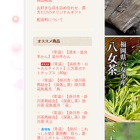
商品構成
お好きな品を詰め合わせ、貴
方だけのオリジナルギフト
配送料について
オススメ商品
・
《常温》【清水・追分
羊かん】追分羊かん
・
《常温》【浜松市・ロ
ーカルテイスト】三方原ポテ
トチップス（80g）
・《常温》【掛川市・掛川茶
商組合】《深蒸し茶》掛川茶
花鳥風月 「鳥」
・
《常温》【掛川市・掛
川茶商組合】《深蒸し茶》掛
川茶 花鳥風月 「花」
・
《常温》【掛川市・掛
川茶商組合】《深蒸し茶》掛
川茶 天上
・
《常温》【掛川・これ
っしか処】栗焼酎「自ら」新
酒ミニボトル（300ml）