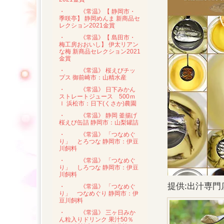
・
《常温》【 静岡市・
季咲亭】 静岡めんま 新商品セ
レクション2021金賞
・
《常温》【 島田市・
梅工房おおいし】 伊太リアン
な梅 新商品セレクション2021
金賞
・
《常温》 桜えびチッ
プス 御前崎市：山精水産
・
《常温》 日下みかん
ストレートジュース 500ｍ
ｌ 浜松市：日下(くさか)農園
・
《常温》 静岡 釜揚げ
桜えび缶詰 静岡市：山梨罐詰
・
《常温》 「つなめぐ
り」 とろつな 静岡市：伊豆
川飼料
・
《常温》 「つなめぐ
り」 しろつな 静岡市：伊豆
川飼料
提供:出汁専
・
《常温》 「つなめぐ
り」 つなめぐり 静岡市：伊
豆川飼料
・
《常温》 三ヶ日みか
ん粒入りドリンク 果汁50％