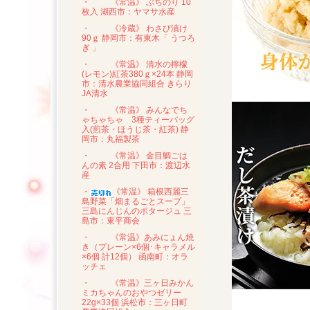
・
《常温》 ぶちのり 10
枚入 湖西市：ヤマサ水産
・
《冷蔵》 わさび漬け
90ｇ 静岡市：有東木「 うつろ
ぎ 」
・
《常温》 清水の檸檬
(レモン)紅茶380ｇ×24本 静岡
市：清水農業協同組合 きらり
JA清水
・
《常温》 みんなでち
ゃちゃちゃ 3種ティーバッグ
入(煎茶・ほうじ茶・紅茶) 静
岡市：丸福製茶
・
《常温》 金目鯛ごは
んの素 2合用 下田市：渡辺水
産
・
《常温》 箱根西麗三
島野菜「畑まるごとスープ」
三島にんじんのポタージュ 三
島市：東平商会
・
《常温》あみにょん焼
き（プレーン×6個･キャラメル
×6個 計12個） 函南町：オラ
ッチェ
・
《常温》三ヶ日みかん
ミカちゃんのおやつゼリー
22g×33個 浜松市：三ヶ日町