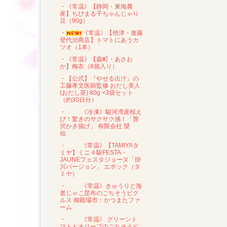
・《常温》【静岡・東海農
産】ちびまる子ちゃんじゃり
豆（90g）
・
《常温》【焼津・進藤
登代治商店】トマトにあうカ
ツオ（1本）
・《常温》【森町・あさお
か】梅衣（8個入り）
・【公式】『やせる出汁』の
工藤孝文医師監修 おだし美人
(おだし茶) 80g ×3袋セット
（約30日分）
・
《冷凍》駿河湾産桜え
び！驚きのサクサク感！「贅
沢かき揚げ」 有限会社 望
仙
・
《常温》【TAMIYAタ
ミヤ】ミニ４駆FESTA・
JAUNEフェスタジョーヌ「掛
川バージョン」 エポック（タ
ミヤ）
・
《常温》きゅうりと海
老じゃこ昆布のごちそうピク
ルス 御殿場市：かつまたファ
ーム
・
《常温》 グリーント
マトとオリーブのごちそうピ