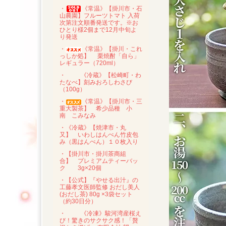
・
《常温》【掛川市・石
山農園】フルーツトマト 入荷
次第注文順番発送です。※お
ひとり様2個まで12月中旬よ
り発送
・
《常温》【掛川・これ
っしか処】 栗焼酎「自ら」
レギュラー（720ml）
・
《冷蔵》【松崎町・わ
たなべ】刻みおろしわさび
（100g）
・
《常温》【掛川市・三
重大製茶】 希少品種 小
南 こみなみ
・《冷蔵》【焼津市・丸
又】 いわしはんぺん竹皮包
み（黒はんぺん）１０枚入り
・【掛川市・掛川茶商組
合】 プレミアムティーバッ
ク 3g×20個
・【公式】『やせる出汁』の
工藤孝文医師監修 おだし美人
(おだし茶) 80g ×3袋セット
（約30日分）
・
《冷凍》駿河湾産桜え
び！驚きのサクサク感！「贅