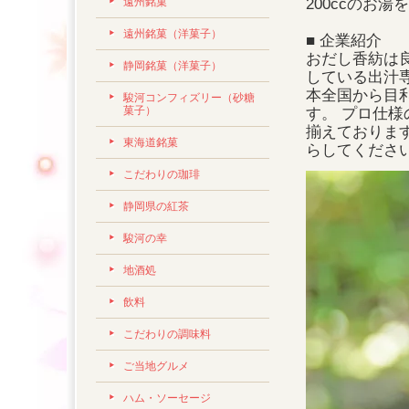
遠州銘菓
200ccのお湯
遠州銘菓（洋菓子）
■ 企業紹介
おだし香紡は
静岡銘菓（洋菓子）
している出汁
本全国から目
駿河コンフィズリー（砂糖
菓子）
す。 プロ仕
揃えておりま
東海道銘菓
らしてくださ
こだわりの珈琲
静岡県の紅茶
駿河の幸
地酒処
飲料
こだわりの調味料
ご当地グルメ
ハム・ソーセージ