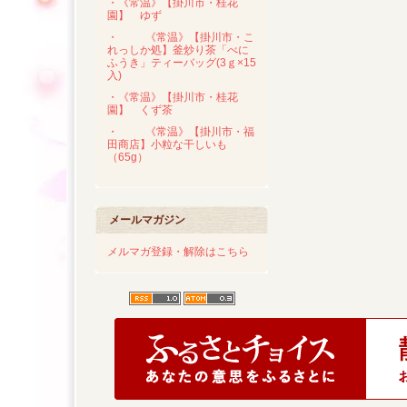
・《常温》【掛川市・桂花
園】 ゆず
・
《常温》【掛川市・こ
れっしか処】釜炒り茶「べに
ふうき」ティーバッグ(3ｇ×15
入)
・《常温》【掛川市・桂花
園】 くず茶
・
《常温》【掛川市・福
田商店】小粒な干しいも
（65g）
メールマガジン
メルマガ登録・解除はこちら