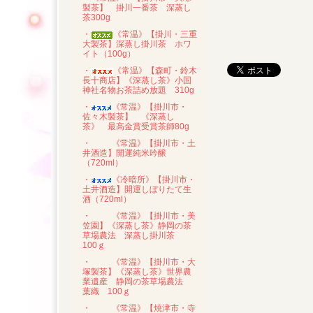
製茶】 掛川一番茶 深蒸し
茶300g
・
《常温》【掛川・三重
大製茶】深蒸し掛川茶 ホワ
イト（100g）
・
《常温》【森町・鈴木
長十商店】《深蒸し茶》小国
神社名物お茶詰め放題 310g
・
《常温》【掛川市・
佐々木製茶】 《深蒸し
茶》 最高金賞受賞茶師80g
・
《常温》【掛川市・土
井酒造】開運純米吟醸
（720ml）
・
《冷暗所》【掛川市・
土井酒造】開運しぼりたて生
酒（720ml）
・
《常温》【掛川市・美
笠園】《深蒸し茶》静岡の茶
草場農法 深蒸し掛川茶
100ｇ
・
《常温》【掛川市・大
塚製茶】《深蒸し茶》世界農
業遺産 静岡の茶草場農法
葉織 100ｇ
・
《常温》【焼津市・寺