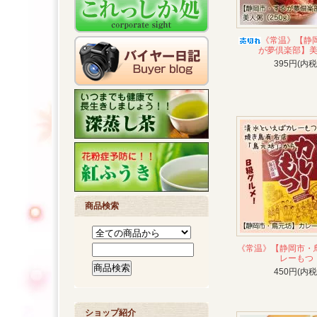
《常温》【静
が夢倶楽部】
395円(内税
商品検索
《常温》【静岡市・
レーもつ
450円(内税
ショップ紹介