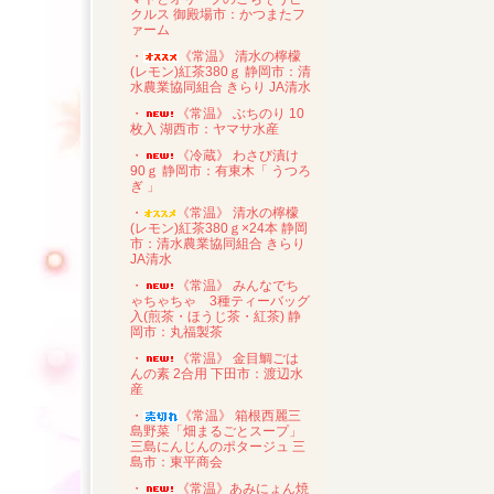
クルス 御殿場市：かつまたフ
ァーム
・
《常温》 清水の檸檬
(レモン)紅茶380ｇ 静岡市：清
水農業協同組合 きらり JA清水
・
《常温》 ぶちのり 10
枚入 湖西市：ヤマサ水産
・
《冷蔵》 わさび漬け
90ｇ 静岡市：有東木「 うつろ
ぎ 」
・
《常温》 清水の檸檬
(レモン)紅茶380ｇ×24本 静岡
市：清水農業協同組合 きらり
JA清水
・
《常温》 みんなでち
ゃちゃちゃ 3種ティーバッグ
入(煎茶・ほうじ茶・紅茶) 静
岡市：丸福製茶
・
《常温》 金目鯛ごは
んの素 2合用 下田市：渡辺水
産
・
《常温》 箱根西麗三
島野菜「畑まるごとスープ」
三島にんじんのポタージュ 三
島市：東平商会
・
《常温》あみにょん焼