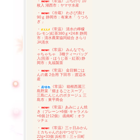
・
《常温》 ぶちのり 10
枚入 湖西市：ヤマサ水産
・
《冷蔵》 わさび漬け
90ｇ 静岡市：有東木「 うつろ
ぎ 」
・
《常温》 清水の檸檬
(レモン)紅茶380ｇ×24本 静岡
市：清水農業協同組合 きらり
JA清水
・
《常温》 みんなでち
ゃちゃちゃ 3種ティーバッグ
入(煎茶・ほうじ茶・紅茶) 静
岡市：丸福製茶
・
《常温》 金目鯛ごは
んの素 2合用 下田市：渡辺水
産
・
《常温》 箱根西麗三
島野菜「畑まるごとスープ」
三島にんじんのポタージュ 三
島市：東平商会
・
《常温》あみにょん焼
き（プレーン×6個･キャラメル
×6個 計12個） 函南町：オラ
ッチェ
・
《常温》三ヶ日みかん
ミカちゃんのおやつゼリー
22g×33個 浜松市：三ヶ日町