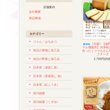
店舗案内
会社概要
商品構成
カテゴリー
ジャム・はちみつ
《冷蔵》【裾野
マル燻製所】河津桜
地元の果物と加工品
作ったミツマルさん
クチーズ
地元の野菜と加工品
2,700円(内
日本茶（深蒸し茶）
日本茶（普通蒸し 他）
日本茶（紅ふうき）
掛川銘菓
掛川銘菓（くずゆ）