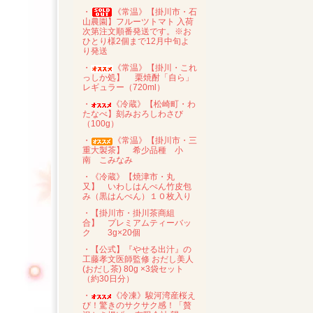
・
《常温》【掛川市・石
山農園】フルーツトマト 入荷
次第注文順番発送です。※お
ひとり様2個まで12月中旬よ
り発送
・
《常温》【掛川・これ
っしか処】 栗焼酎「自ら」
レギュラー（720ml）
・
《冷蔵》【松崎町・わ
たなべ】刻みおろしわさび
（100g）
・
《常温》【掛川市・三
重大製茶】 希少品種 小
南 こみなみ
・《冷蔵》【焼津市・丸
又】 いわしはんぺん竹皮包
み（黒はんぺん）１０枚入り
・【掛川市・掛川茶商組
合】 プレミアムティーバッ
ク 3g×20個
・【公式】『やせる出汁』の
工藤孝文医師監修 おだし美人
(おだし茶) 80g ×3袋セット
（約30日分）
・
《冷凍》駿河湾産桜え
び！驚きのサクサク感！「贅