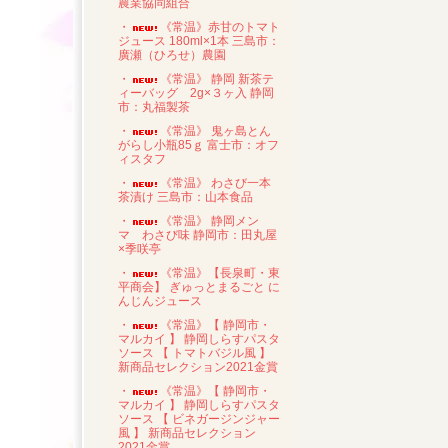
農業協同組合
・
《常温》赤甘のトマト
ジュース 180ml×1本 三島市：
廣瀬（ひろせ）農園
・
《常温》 静岡 新茶テ
ィーバッグ 2g×３ヶ入 静岡
市：丸福製茶
・
《常温》 鬼ヶ島とん
がらし小瓶85ｇ 富士市：オフ
ィスタフ
・
《常温》 わさび一本
茶漬け 三島市：山本食品
・
《常温》 静岡メン
マ わさび味 静岡市：田丸屋
×季咲亭
・
《常温》【長泉町・東
平商会】 ぎゅっとまるごと に
んじんジュース
・
《常温》【 静岡市・
マルカイ 】 静岡しらすパスタ
ソース 【 トマトバジル風 】
新商品セレクション2021金賞
・
《常温》【 静岡市・
マルカイ 】 静岡しらすパスタ
ソース 【 ビネガージンジャー
風 】 新商品セレクション
2021金賞