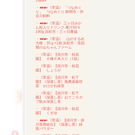
川飼料
・
《常温》 「つなめぐ
り」 つなめぐり 静岡市：伊
豆川飼料
・
《常温》 三ヶ日みか
ん粒入りドリンク 果汁50％
190g 浜松市：三ヶ日農協
・
《常温》 山のするめ
大根 35ｇ×1袋 浜松市：笑顔
畑の山ちゃんファーム
・《常温》【掛川市・桂花
園】 ６種６本入り（1箱）
・《常温》【掛川市・桂花
園】 しょうが
・《常温》【掛川市・松下
園】《深蒸し茶》無農薬栽培
茶 かけがわ緑茶
・《常温》【掛川市・松下
園】《深蒸し茶》おてごろガ
ブ飲み深蒸し茶
・《常温》【掛川市・桂花
園】 くずゆ
・
《常温》【掛川市・掛
川茶商組合】《深蒸し茶》緑
茶パウダー