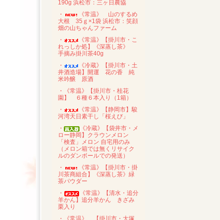
190g 浜松市：三ヶ日農協
・
《常温》 山のするめ
大根 35ｇ×1袋 浜松市：笑顔
畑の山ちゃんファーム
・
《常温》【掛川市・こ
れっしか処】《深蒸し茶》
手摘み掛川茶40g
・
《冷蔵》【掛川市・土
井酒造場】開運 花の香 純
米吟醸 原酒
・《常温》【掛川市・桂花
園】 ６種６本入り（1箱）
・
《常温》【静岡市】駿
河湾天日素干し「桜えび」
・
《冷蔵》【袋井市・メ
ロー静岡】クラウンメロン
「検査」メロン 自宅用のみ
（メロン箱では無くリサイク
ルのダンボールでの発送）
・
《常温》【掛川市・掛
川茶商組合】《深蒸し茶》緑
茶パウダー
・
《常温》【清水・追分
羊かん】追分羊かん きざみ
栗入り
・《常温》 【掛川市・大塚