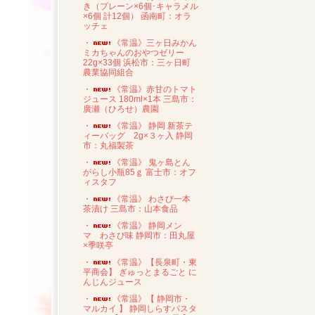
き（プレーン×6個･キャラメル
×6個 計12個） 函南町：オラ
ッチェ
・
《常温》三ヶ日みかん
ミカちゃんのおやつゼリー
22g×33個 浜松市：三ヶ日町
農業協同組合
・
《常温》赤甘のトマト
ジュース 180ml×1本 三島市：
廣瀬（ひろせ）農園
・
《常温》 静岡 新茶テ
ィーバッグ 2g×３ヶ入 静岡
市：丸福製茶
・
《常温》 鬼ヶ島とん
がらし小瓶85ｇ 富士市：オフ
ィスタフ
・
《常温》 わさび一本
茶漬け 三島市：山本食品
・
《常温》 静岡メン
マ わさび味 静岡市：田丸屋
×季咲亭
・
《常温》【長泉町・東
平商会】 ぎゅっとまるごと に
んじんジュース
・
《常温》【 静岡市・
マルカイ 】 静岡しらすパスタ