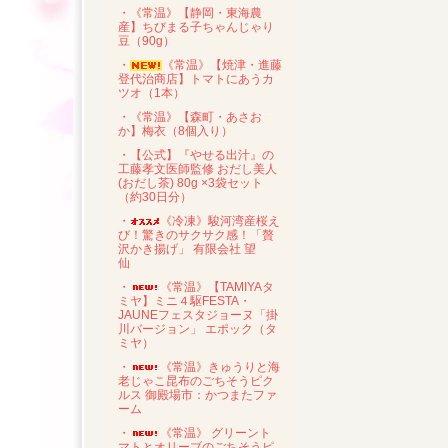
・《常温》【静岡・東海農
産】ちびまる子ちゃんじゃり
豆（90g）
・
《常温》【焼津・進藤
登代治商店】トマトにあうカ
ツオ（1本）
・《常温》【森町・あさお
か】梅衣（8個入り）
・【公式】『やせる出汁』の
工藤孝文医師監修 おだし美人
(おだし茶) 80g ×3袋セット
（約30日分）
・
《冷凍》駿河湾産桜え
び！驚きのサクサク感！「贅
沢かき揚げ」 有限会社 望
仙
・
《常温》【TAMIYAタ
ミヤ】ミニ４駆FESTA・
JAUNEフェスタジョーヌ「掛
川バージョン」 エポック（タ
ミヤ）
・
《常温》きゅうりと海
老じゃこ昆布のごちそうピク
ルス 御殿場市：かつまたファ
ーム
・
《常温》 グリーント
マトとオリーブのごちそうピ