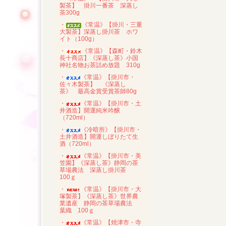
製茶】 掛川一番茶 深蒸し
茶300g
・
《常温》【掛川・三重
大製茶】深蒸し掛川茶 ホワ
イト（100g）
・
《常温》【森町・鈴木
長十商店】《深蒸し茶》小国
神社名物お茶詰め放題 310g
・
《常温》【掛川市・
佐々木製茶】 《深蒸し
茶》 最高金賞受賞茶師80g
・
《常温》【掛川市・土
井酒造】開運純米吟醸
（720ml）
・
《冷暗所》【掛川市・
土井酒造】開運しぼりたて生
酒（720ml）
・
《常温》【掛川市・美
笠園】《深蒸し茶》静岡の茶
草場農法 深蒸し掛川茶
100ｇ
・
《常温》【掛川市・大
塚製茶】《深蒸し茶》世界農
業遺産 静岡の茶草場農法
葉織 100ｇ
・
《常温》【焼津市・寺