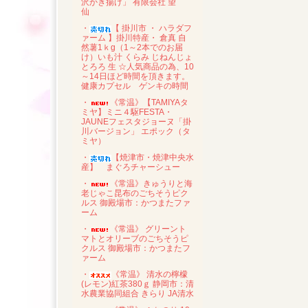
沢かき揚げ」 有限会社 望
仙
・
【 掛川市 ・ ハラダフ
ァーム 】掛川特産・ 倉真 自
然薯1ｋg（1～2本でのお届
け）いも汁 くらみ じねんじょ
とろろ 生 ☆人気商品の為、10
～14日ほど時間を頂きます。
健康カプセル ゲンキの時間
・
《常温》【TAMIYAタ
ミヤ】ミニ４駆FESTA・
JAUNEフェスタジョーヌ「掛
川バージョン」 エポック（タ
ミヤ）
・
【焼津市・焼津中央水
産】 まぐろチャーシュー
・
《常温》きゅうりと海
老じゃこ昆布のごちそうピク
ルス 御殿場市：かつまたファ
ーム
・
《常温》 グリーント
マトとオリーブのごちそうピ
クルス 御殿場市：かつまたフ
ァーム
・
《常温》 清水の檸檬
(レモン)紅茶380ｇ 静岡市：清
水農業協同組合 きらり JA清水