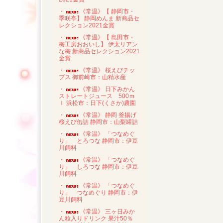
・
《常温》【 静岡市・
季咲亭】 静岡めんま 新商品セ
レクション2021金賞
・
《常温》【 島田市・
梅工房おおいし】 伊太リアン
な梅 新商品セレクション2021
金賞
・
《常温》 桜えびチッ
プス 御前崎市：山精水産
・
《常温》 日下みかん
ストレートジュース 500ｍ
ｌ 浜松市：日下(くさか)農園
・
《常温》 静岡 釜揚げ
桜えび缶詰 静岡市：山梨罐詰
・
《常温》 「つなめぐ
り」 とろつな 静岡市：伊豆
川飼料
・
《常温》 「つなめぐ
り」 しろつな 静岡市：伊豆
川飼料
・
《常温》 「つなめぐ
り」 つなめぐり 静岡市：伊
豆川飼料
・
《常温》 三ヶ日みか
ん粒入りドリンク 果汁50％