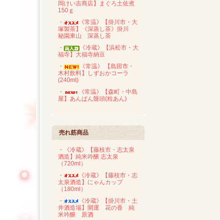
岡けい吉商店】まぐろ土佐煮
150ｇ
・
《常温》【掛川市・大
塚製茶】《深蒸し茶》掛川
秘園東山 深蒸し茶
・
《冷蔵》【浜松市・大
福寺】大福寺納豆
・
《常温》 【島田市・
木村飲料】しずおかコーラ
(240ml)
・
《常温》【森町・中島
屋】あんぱん饅頭(粒あん)
売れ筋商品
・《冷蔵》【藤枝市・志太泉
酒造】純米吟醸 志太泉
（720ml）
・
《冷蔵》【藤枝市・志
太泉酒造】にゃんカップ
（180ml）
・
《冷蔵》【掛川市・土
井酒造場】開運 花の香 純
米吟醸 原酒