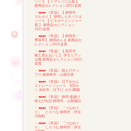
ソース 【 トマトバジル風 】
新商品セレクション2021金賞
・
《常温》【 静岡市・
マルカイ 】 静岡しらすパスタ
ソース 【 ビネガージンジャー
風 】 新商品セレクション
2021金賞
・
《常温》【 静岡市・
季咲亭】 静岡めんま 新商品セ
レクション2021金賞
・
《常温》【 島田市・
梅工房おおいし】 伊太リアン
な梅 新商品セレクション2021
金賞
・
《常温》 桜えびチッ
プス 御前崎市：山精水産
・
《常温》 日下みかん
ストレートジュース 500ｍ
ｌ 浜松市：日下(くさか)農園
・
《常温》 静岡 釜揚げ
桜えび缶詰 静岡市：山梨罐詰
・
《常温》 「つなめぐ
り」 とろつな 静岡市：伊豆
川飼料
・
《常温》 「つなめぐ
り」 しろつな 静岡市：伊豆