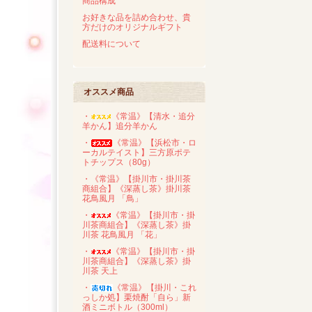
商品構成
お好きな品を詰め合わせ、貴
方だけのオリジナルギフト
配送料について
オススメ商品
・
《常温》【清水・追分
羊かん】追分羊かん
・
《常温》【浜松市・ロ
ーカルテイスト】三方原ポテ
トチップス（80g）
・《常温》【掛川市・掛川茶
商組合】《深蒸し茶》掛川茶
花鳥風月 「鳥」
・
《常温》【掛川市・掛
川茶商組合】《深蒸し茶》掛
川茶 花鳥風月 「花」
・
《常温》【掛川市・掛
川茶商組合】《深蒸し茶》掛
川茶 天上
・
《常温》【掛川・これ
っしか処】栗焼酎「自ら」新
酒ミニボトル（300ml）