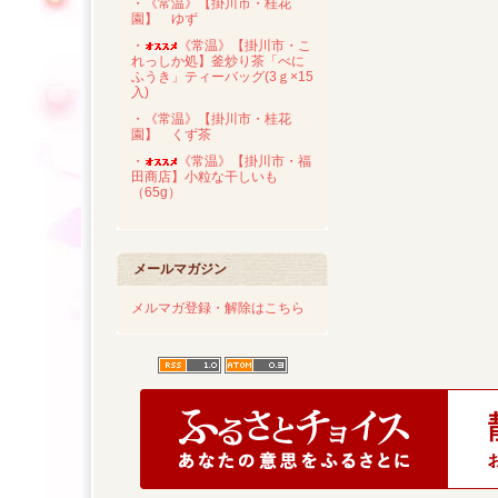
・《常温》【掛川市・桂花
園】 ゆず
・
《常温》【掛川市・こ
れっしか処】釜炒り茶「べに
ふうき」ティーバッグ(3ｇ×15
入)
・《常温》【掛川市・桂花
園】 くず茶
・
《常温》【掛川市・福
田商店】小粒な干しいも
（65g）
メールマガジン
メルマガ登録・解除はこちら