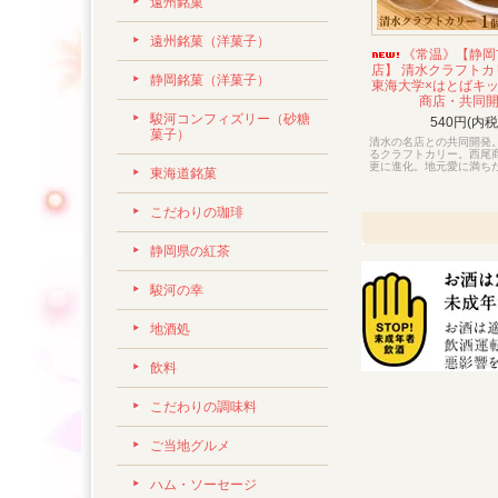
遠州銘菓
遠州銘菓（洋菓子）
《常温》【静岡
店】 清水クラフトカリ
静岡銘菓（洋菓子）
東海大学×はとばキッ
商店・共同
駿河コンフィズリー（砂糖
540円(内税
菓子）
清水の名店との共同開発
るクラフトカリー。西尾
更に進化。地元愛に満ち
東海道銘菓
こだわりの珈琲
静岡県の紅茶
駿河の幸
地酒処
飲料
こだわりの調味料
ご当地グルメ
ハム・ソーセージ