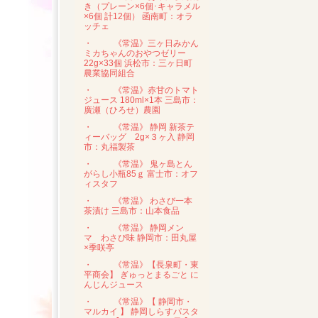
き（プレーン×6個･キャラメル
×6個 計12個） 函南町：オラ
ッチェ
・
《常温》三ヶ日みかん
ミカちゃんのおやつゼリー
22g×33個 浜松市：三ヶ日町
農業協同組合
・
《常温》赤甘のトマト
ジュース 180ml×1本 三島市：
廣瀬（ひろせ）農園
・
《常温》 静岡 新茶テ
ィーバッグ 2g×３ヶ入 静岡
市：丸福製茶
・
《常温》 鬼ヶ島とん
がらし小瓶85ｇ 富士市：オフ
ィスタフ
・
《常温》 わさび一本
茶漬け 三島市：山本食品
・
《常温》 静岡メン
マ わさび味 静岡市：田丸屋
×季咲亭
・
《常温》【長泉町・東
平商会】 ぎゅっとまるごと に
んじんジュース
・
《常温》【 静岡市・
マルカイ 】 静岡しらすパスタ