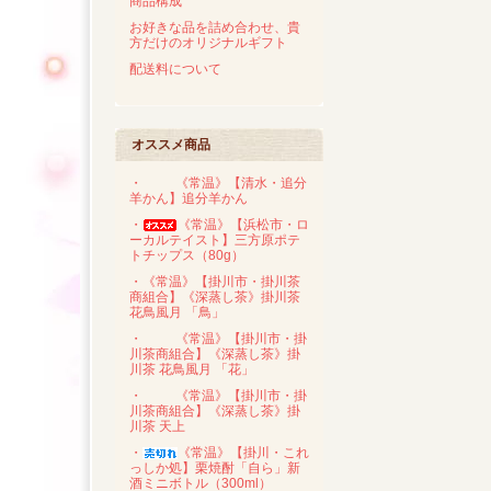
商品構成
お好きな品を詰め合わせ、貴
方だけのオリジナルギフト
配送料について
オススメ商品
・
《常温》【清水・追分
羊かん】追分羊かん
・
《常温》【浜松市・ロ
ーカルテイスト】三方原ポテ
トチップス（80g）
・《常温》【掛川市・掛川茶
商組合】《深蒸し茶》掛川茶
花鳥風月 「鳥」
・
《常温》【掛川市・掛
川茶商組合】《深蒸し茶》掛
川茶 花鳥風月 「花」
・
《常温》【掛川市・掛
川茶商組合】《深蒸し茶》掛
川茶 天上
・
《常温》【掛川・これ
っしか処】栗焼酎「自ら」新
酒ミニボトル（300ml）