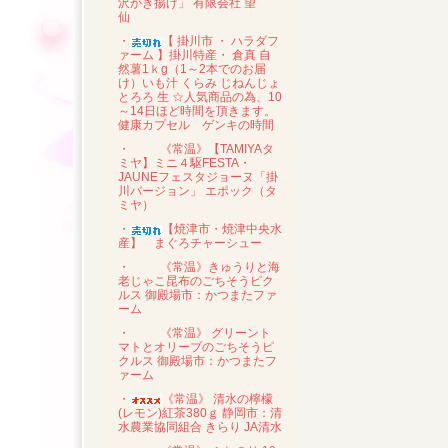
沢かき揚げ」 有限会社 望
仙
・
【 掛川市 ・ ハラダフ
ァーム 】掛川特産・ 倉真 自
然薯1ｋg（1～2本でのお届
け）いも汁 くらみ じねんじょ
とろろ 生 ☆人気商品の為、10
～14日ほど時間を頂きます。
健康カプセル ゲンキの時間
・
《常温》【TAMIYAタ
ミヤ】ミニ４駆FESTA・
JAUNEフェスタジョーヌ「掛
川バージョン」 エポック（タ
ミヤ）
・
【焼津市・焼津中央水
産】 まぐろチャーシュー
・
《常温》きゅうりと海
老じゃこ昆布のごちそうピク
ルス 御殿場市：かつまたファ
ーム
・
《常温》 グリーント
マトとオリーブのごちそうピ
クルス 御殿場市：かつまたフ
ァーム
・
《常温》 清水の檸檬
(レモン)紅茶380ｇ 静岡市：清
水農業協同組合 きらり JA清水