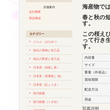
海産物で
店舗案内
会社概要
春と秋の
商品構成
す。
この桜え
カテゴリー
って行き
ジャム・はちみつ
す。
地元の果物と加工品
内容量
地元の野菜と加工品
サイズ
日本茶（深蒸し茶）
重量（外装込）
日本茶（普通蒸し 他）
賞味期限
日本茶（紅ふうき）
配送方法
掛川銘菓
用途
掛川銘菓（くずゆ）
写真説明