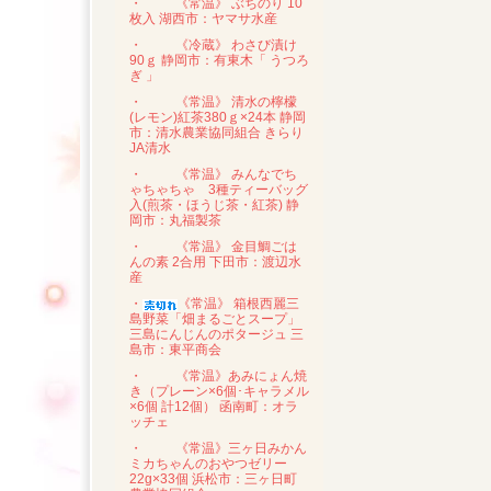
・
《常温》 ぶちのり 10
枚入 湖西市：ヤマサ水産
・
《冷蔵》 わさび漬け
90ｇ 静岡市：有東木「 うつろ
ぎ 」
・
《常温》 清水の檸檬
(レモン)紅茶380ｇ×24本 静岡
市：清水農業協同組合 きらり
JA清水
・
《常温》 みんなでち
ゃちゃちゃ 3種ティーバッグ
入(煎茶・ほうじ茶・紅茶) 静
岡市：丸福製茶
・
《常温》 金目鯛ごは
んの素 2合用 下田市：渡辺水
産
・
《常温》 箱根西麗三
島野菜「畑まるごとスープ」
三島にんじんのポタージュ 三
島市：東平商会
・
《常温》あみにょん焼
き（プレーン×6個･キャラメル
×6個 計12個） 函南町：オラ
ッチェ
・
《常温》三ヶ日みかん
ミカちゃんのおやつゼリー
22g×33個 浜松市：三ヶ日町