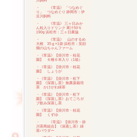
川飼料
・
《常温》 「つなめぐ
り」 つなめぐり 静岡市：伊
豆川飼料
・
《常温》 三ヶ日みか
ん粒入りドリンク 果汁50％
190g 浜松市：三ヶ日農協
・
《常温》 山のするめ
大根 35ｇ×1袋 浜松市：笑顔
畑の山ちゃんファーム
・《常温》【掛川市・桂花
園】 ６種６本入り（1箱）
・《常温》【掛川市・桂花
園】 しょうが
・《常温》【掛川市・松下
園】《深蒸し茶》無農薬栽培
茶 かけがわ緑茶
・《常温》【掛川市・松下
園】《深蒸し茶》おてごろガ
ブ飲み深蒸し茶
・《常温》【掛川市・桂花
園】 くずゆ
・
《常温》【掛川市・掛
川茶商組合】《深蒸し茶》緑
茶パウダー