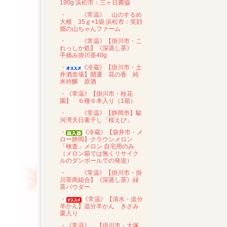
190g 浜松市：三ヶ日農協
・
《常温》 山のするめ
大根 35ｇ×1袋 浜松市：笑顔
畑の山ちゃんファーム
・
《常温》【掛川市・こ
れっしか処】《深蒸し茶》
手摘み掛川茶40g
・
《冷蔵》【掛川市・土
井酒造場】開運 花の香 純
米吟醸 原酒
・《常温》【掛川市・桂花
園】 ６種６本入り（1箱）
・
《常温》【静岡市】駿
河湾天日素干し「桜えび」
・
《冷蔵》【袋井市・メ
ロー静岡】クラウンメロン
「検査」メロン 自宅用のみ
（メロン箱では無くリサイク
ルのダンボールでの発送）
・
《常温》【掛川市・掛
川茶商組合】《深蒸し茶》緑
茶パウダー
・
《常温》【清水・追分
羊かん】追分羊かん きざみ
栗入り
・《常温》 【掛川市・大塚