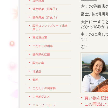
遠州銘菓
左：水谷商店
遠州銘菓（洋菓子）
富士川の河川
静岡銘菓（洋菓子）
天日に干すこ
駿河コンフィズリー（砂糖
だから旨みが
菓子）
中：水に戻し
東海道銘菓
す！
こだわりの珈琲
右：
静岡県の紅茶
駿河の幸
地酒処
飲料
こだわりの調味料
ご当地グルメ
買い物を続
この商品に
ハム・ソーセージ