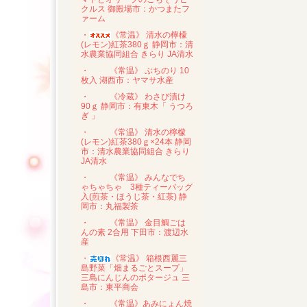
クルス 御殿場市：かつまたフ
ァーム
・
《常温》 清水の檸檬
(レモン)紅茶380ｇ 静岡市：清
水農業協同組合 きらり JA清水
・
《常温》 ぶちのり 10
枚入 湖西市：ヤマサ水産
・
《冷蔵》 わさび漬け
90ｇ 静岡市：有東木「 うつろ
ぎ 」
・
《常温》 清水の檸檬
(レモン)紅茶380ｇ×24本 静岡
市：清水農業協同組合 きらり
JA清水
・
《常温》 みんなでち
ゃちゃちゃ 3種ティーバッグ
入(煎茶・ほうじ茶・紅茶) 静
岡市：丸福製茶
・
《常温》 金目鯛ごは
んの素 2合用 下田市：渡辺水
産
・
《常温》 箱根西麗三
島野菜「畑まるごとスープ」
三島にんじんのポタージュ 三
島市：東平商会
・
《常温》あみにょん焼