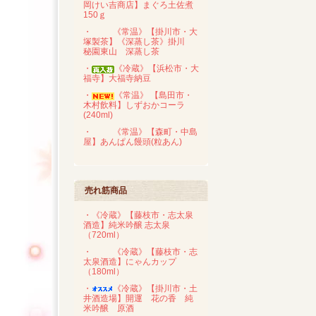
岡けい吉商店】まぐろ土佐煮
150ｇ
・
《常温》【掛川市・大
塚製茶】《深蒸し茶》掛川
秘園東山 深蒸し茶
・
《冷蔵》【浜松市・大
福寺】大福寺納豆
・
《常温》 【島田市・
木村飲料】しずおかコーラ
(240ml)
・
《常温》【森町・中島
屋】あんぱん饅頭(粒あん)
売れ筋商品
・《冷蔵》【藤枝市・志太泉
酒造】純米吟醸 志太泉
（720ml）
・
《冷蔵》【藤枝市・志
太泉酒造】にゃんカップ
（180ml）
・
《冷蔵》【掛川市・土
井酒造場】開運 花の香 純
米吟醸 原酒