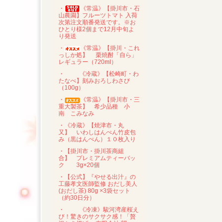
・
《常温》【掛川市・石
山農園】フルーツトマト 入荷
次第注文順番発送です。※お
ひとり様2個まで12月中旬よ
り発送
・
《常温》【掛川・これ
っしか処】 栗焼酎「自ら」
レギュラー（720ml）
・
《冷蔵》【松崎町・わ
たなべ】刻みおろしわさび
（100g）
・
《常温》【掛川市・三
重大製茶】 希少品種 小
南 こみなみ
・《冷蔵》【焼津市・丸
又】 いわしはんぺん竹皮包
み（黒はんぺん）１０枚入り
・【掛川市・掛川茶商組
合】 プレミアムティーバッ
ク 3g×20個
・【公式】『やせる出汁』の
工藤孝文医師監修 おだし美人
(おだし茶) 80g ×3袋セット
（約30日分）
・
《冷凍》駿河湾産桜え
び！驚きのサクサク感！「贅