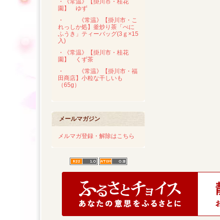
・《常温》【掛川市・桂花
園】 ゆず
・
《常温》【掛川市・こ
れっしか処】釜炒り茶「べに
ふうき」ティーバッグ(3ｇ×15
入)
・《常温》【掛川市・桂花
園】 くず茶
・
《常温》【掛川市・福
田商店】小粒な干しいも
（65g）
メールマガジン
メルマガ登録・解除はこちら