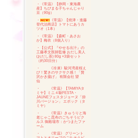
・《常温》【静岡・東海農
産】ちびまる子ちゃんじゃり
豆（90g）
・
《常温》【焼津・進藤
登代治商店】トマトにあうカ
ツオ（1本）
・《常温》【森町・あさお
か】梅衣（8個入り）
・【公式】『やせる出汁』の
工藤孝文医師監修 おだし美人
(おだし茶) 80g ×3袋セット
（約30日分）
・
《冷凍》駿河湾産桜え
び！驚きのサクサク感！「贅
沢かき揚げ」 有限会社 望
仙
・
《常温》【TAMIYAタ
ミヤ】ミニ４駆FESTA・
JAUNEフェスタジョーヌ「掛
川バージョン」 エポック（タ
ミヤ）
・
《常温》きゅうりと海
老じゃこ昆布のごちそうピク
ルス 御殿場市：かつまたファ
ーム
・
《常温》 グリーント
マトとオリーブのごちそうピ