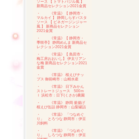
ソース 【 トマトバジル風 】
新商品セレクション2021金賞
・
《常温》【 静岡市・
マルカイ 】 静岡しらすパスタ
ソース 【 ビネガージンジャー
風 】 新商品セレクション
2021金賞
・
《常温》【 静岡市・
季咲亭】 静岡めんま 新商品セ
レクション2021金賞
・
《常温》【 島田市・
梅工房おおいし】 伊太リアン
な梅 新商品セレクション2021
金賞
・
《常温》 桜えびチッ
プス 御前崎市：山精水産
・
《常温》 日下みかん
ストレートジュース 500ｍ
ｌ 浜松市：日下(くさか)農園
・
《常温》 静岡 釜揚げ
桜えび缶詰 静岡市：山梨罐詰
・
《常温》 「つなめぐ
り」 とろつな 静岡市：伊豆
川飼料
・
《常温》 「つなめぐ
り」 しろつな 静岡市：伊豆