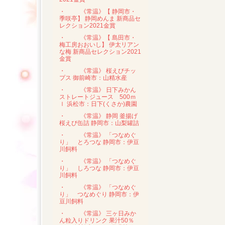
・
《常温》【 静岡市・
季咲亭】 静岡めんま 新商品セ
レクション2021金賞
・
《常温》【 島田市・
梅工房おおいし】 伊太リアン
な梅 新商品セレクション2021
金賞
・
《常温》 桜えびチッ
プス 御前崎市：山精水産
・
《常温》 日下みかん
ストレートジュース 500ｍ
ｌ 浜松市：日下(くさか)農園
・
《常温》 静岡 釜揚げ
桜えび缶詰 静岡市：山梨罐詰
・
《常温》 「つなめぐ
り」 とろつな 静岡市：伊豆
川飼料
・
《常温》 「つなめぐ
り」 しろつな 静岡市：伊豆
川飼料
・
《常温》 「つなめぐ
り」 つなめぐり 静岡市：伊
豆川飼料
・
《常温》 三ヶ日みか
ん粒入りドリンク 果汁50％