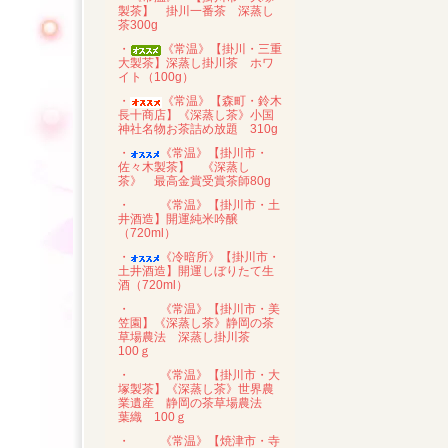
製茶】 掛川一番茶 深蒸し
茶300g
・
《常温》【掛川・三重
大製茶】深蒸し掛川茶 ホワ
イト（100g）
・
《常温》【森町・鈴木
長十商店】《深蒸し茶》小国
神社名物お茶詰め放題 310g
・
《常温》【掛川市・
佐々木製茶】 《深蒸し
茶》 最高金賞受賞茶師80g
・
《常温》【掛川市・土
井酒造】開運純米吟醸
（720ml）
・
《冷暗所》【掛川市・
土井酒造】開運しぼりたて生
酒（720ml）
・
《常温》【掛川市・美
笠園】《深蒸し茶》静岡の茶
草場農法 深蒸し掛川茶
100ｇ
・
《常温》【掛川市・大
塚製茶】《深蒸し茶》世界農
業遺産 静岡の茶草場農法
葉織 100ｇ
・
《常温》【焼津市・寺