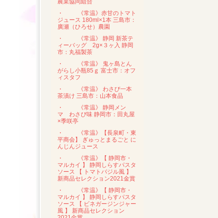
農業協同組合
・
《常温》赤甘のトマト
ジュース 180ml×1本 三島市：
廣瀬（ひろせ）農園
・
《常温》 静岡 新茶テ
ィーバッグ 2g×３ヶ入 静岡
市：丸福製茶
・
《常温》 鬼ヶ島とん
がらし小瓶85ｇ 富士市：オフ
ィスタフ
・
《常温》 わさび一本
茶漬け 三島市：山本食品
・
《常温》 静岡メン
マ わさび味 静岡市：田丸屋
×季咲亭
・
《常温》【長泉町・東
平商会】 ぎゅっとまるごと に
んじんジュース
・
《常温》【 静岡市・
マルカイ 】 静岡しらすパスタ
ソース 【 トマトバジル風 】
新商品セレクション2021金賞
・
《常温》【 静岡市・
マルカイ 】 静岡しらすパスタ
ソース 【 ビネガージンジャー
風 】 新商品セレクション
2021金賞