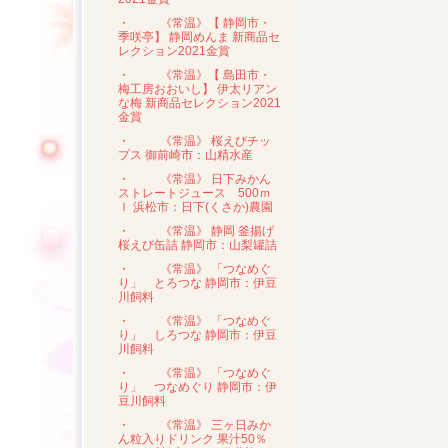
・
《常温》【 静岡市・
季咲亭】 静岡めんま 新商品セ
レクション2021金賞
・
《常温》【 島田市・
梅工房おおいし】 伊太リアン
な梅 新商品セレクション2021
金賞
・
《常温》 桜えびチッ
プス 御前崎市：山精水産
・
《常温》 日下みかん
ストレートジュース 500ｍ
ｌ 浜松市：日下(くさか)農園
・
《常温》 静岡 釜揚げ
桜えび缶詰 静岡市：山梨罐詰
・
《常温》 「つなめぐ
り」 とろつな 静岡市：伊豆
川飼料
・
《常温》 「つなめぐ
り」 しろつな 静岡市：伊豆
川飼料
・
《常温》 「つなめぐ
り」 つなめぐり 静岡市：伊
豆川飼料
・
《常温》 三ヶ日みか
ん粒入りドリンク 果汁50％