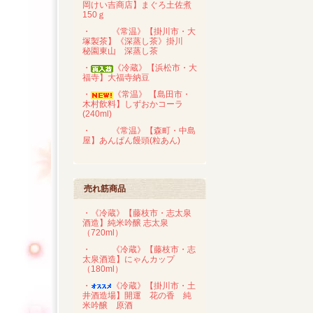
岡けい吉商店】まぐろ土佐煮
150ｇ
・
《常温》【掛川市・大
塚製茶】《深蒸し茶》掛川
秘園東山 深蒸し茶
・
《冷蔵》【浜松市・大
福寺】大福寺納豆
・
《常温》 【島田市・
木村飲料】しずおかコーラ
(240ml)
・
《常温》【森町・中島
屋】あんぱん饅頭(粒あん)
売れ筋商品
・《冷蔵》【藤枝市・志太泉
酒造】純米吟醸 志太泉
（720ml）
・
《冷蔵》【藤枝市・志
太泉酒造】にゃんカップ
（180ml）
・
《冷蔵》【掛川市・土
井酒造場】開運 花の香 純
米吟醸 原酒