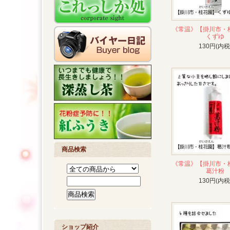
《常温》【掛川市
くずゆ
130円(内税
商品検索
《常温》【掛川市
葛汁粉
130円(内税
ショップ紹介