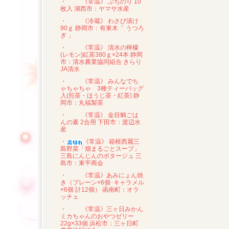
・
《常温》 ぶちのり 10
枚入 湖西市：ヤマサ水産
・
《冷蔵》 わさび漬け
90ｇ 静岡市：有東木「 うつろ
ぎ 」
・
《常温》 清水の檸檬
(レモン)紅茶380ｇ×24本 静岡
市：清水農業協同組合 きらり
JA清水
・
《常温》 みんなでち
ゃちゃちゃ 3種ティーバッグ
入(煎茶・ほうじ茶・紅茶) 静
岡市：丸福製茶
・
《常温》 金目鯛ごは
んの素 2合用 下田市：渡辺水
産
・
《常温》 箱根西麗三
島野菜「畑まるごとスープ」
三島にんじんのポタージュ 三
島市：東平商会
・
《常温》あみにょん焼
き（プレーン×6個･キャラメル
×6個 計12個） 函南町：オラ
ッチェ
・
《常温》三ヶ日みかん
ミカちゃんのおやつゼリー
22g×33個 浜松市：三ヶ日町