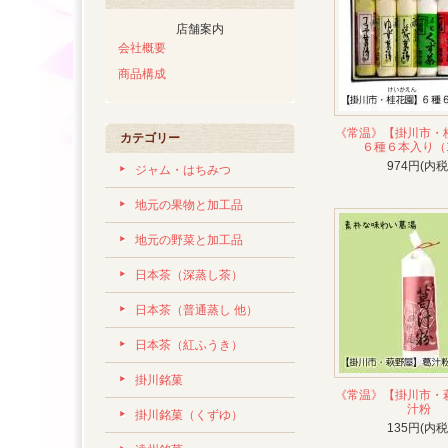
店舗案内
会社概要
商品構成
《常温》【掛川市
カテゴリー
６種６本入り（
974円(内税
ジャム・はちみつ
地元の果物と加工品
地元の野菜と加工品
日本茶（深蒸し茶）
日本茶（普通蒸し 他）
日本茶（紅ふうき）
掛川銘菓
《常温》【掛川市・
汁粉
掛川銘菓（くずゆ）
135円(内税