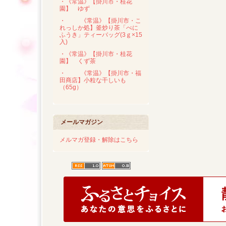
・《常温》【掛川市・桂花
園】 ゆず
・
《常温》【掛川市・こ
れっしか処】釜炒り茶「べに
ふうき」ティーバッグ(3ｇ×15
入)
・《常温》【掛川市・桂花
園】 くず茶
・
《常温》【掛川市・福
田商店】小粒な干しいも
（65g）
メールマガジン
メルマガ登録・解除はこちら