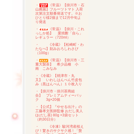
・
《常温》【掛川市・石
山農園】フルーツトマト 入荷
次第注文順番発送です。※お
ひとり様2個まで12月中旬よ
り発送
・
《常温》【掛川・これ
っしか処】 栗焼酎「自ら」
レギュラー（720ml）
・
《冷蔵》【松崎町・わ
たなべ】刻みおろしわさび
（100g）
・
《常温》【掛川市・三
重大製茶】 希少品種 小
南 こみなみ
・《冷蔵》【焼津市・丸
又】 いわしはんぺん竹皮包
み（黒はんぺん）１０枚入り
・【掛川市・掛川茶商組
合】 プレミアムティーバッ
ク 3g×20個
・【公式】『やせる出汁』の
工藤孝文医師監修 おだし美人
(おだし茶) 80g ×3袋セット
（約30日分）
・
《冷凍》駿河湾産桜え
び！驚きのサクサク感！「贅