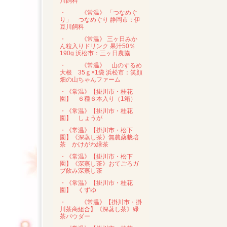
川飼料
・
《常温》 「つなめぐ
り」 つなめぐり 静岡市：伊
豆川飼料
・
《常温》 三ヶ日みか
ん粒入りドリンク 果汁50％
190g 浜松市：三ヶ日農協
・
《常温》 山のするめ
大根 35ｇ×1袋 浜松市：笑顔
畑の山ちゃんファーム
・《常温》【掛川市・桂花
園】 ６種６本入り（1箱）
・《常温》【掛川市・桂花
園】 しょうが
・《常温》【掛川市・松下
園】《深蒸し茶》無農薬栽培
茶 かけがわ緑茶
・《常温》【掛川市・松下
園】《深蒸し茶》おてごろガ
ブ飲み深蒸し茶
・《常温》【掛川市・桂花
園】 くずゆ
・
《常温》【掛川市・掛
川茶商組合】《深蒸し茶》緑
茶パウダー