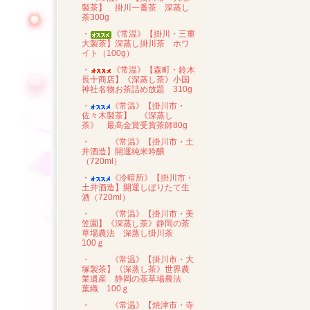
製茶】 掛川一番茶 深蒸し
茶300g
・
《常温》【掛川・三重
大製茶】深蒸し掛川茶 ホワ
イト（100g）
・
《常温》【森町・鈴木
長十商店】《深蒸し茶》小国
神社名物お茶詰め放題 310g
・
《常温》【掛川市・
佐々木製茶】 《深蒸し
茶》 最高金賞受賞茶師80g
・
《常温》【掛川市・土
井酒造】開運純米吟醸
（720ml）
・
《冷暗所》【掛川市・
土井酒造】開運しぼりたて生
酒（720ml）
・
《常温》【掛川市・美
笠園】《深蒸し茶》静岡の茶
草場農法 深蒸し掛川茶
100ｇ
・
《常温》【掛川市・大
塚製茶】《深蒸し茶》世界農
業遺産 静岡の茶草場農法
葉織 100ｇ
・
《常温》【焼津市・寺