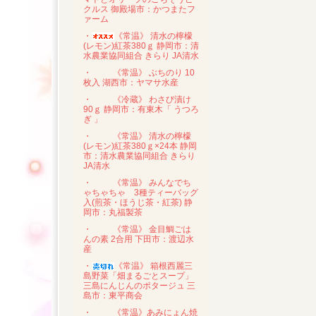
クルス 御殿場市：かつまたフ
ァーム
・
《常温》 清水の檸檬
(レモン)紅茶380ｇ 静岡市：清
水農業協同組合 きらり JA清水
・
《常温》 ぶちのり 10
枚入 湖西市：ヤマサ水産
・
《冷蔵》 わさび漬け
90ｇ 静岡市：有東木「 うつろ
ぎ 」
・
《常温》 清水の檸檬
(レモン)紅茶380ｇ×24本 静岡
市：清水農業協同組合 きらり
JA清水
・
《常温》 みんなでち
ゃちゃちゃ 3種ティーバッグ
入(煎茶・ほうじ茶・紅茶) 静
岡市：丸福製茶
・
《常温》 金目鯛ごは
んの素 2合用 下田市：渡辺水
産
・
《常温》 箱根西麗三
島野菜「畑まるごとスープ」
三島にんじんのポタージュ 三
島市：東平商会
・
《常温》あみにょん焼