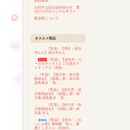
商品構成
お好きな品を詰め合わせ、貴
方だけのオリジナルギフト
配送料について
オススメ商品
・
《常温》【清水・追分
羊かん】追分羊かん
・
《常温》【浜松市・ロ
ーカルテイスト】三方原ポテ
トチップス（80g）
・《常温》【掛川市・掛川茶
商組合】《深蒸し茶》掛川茶
花鳥風月 「鳥」
・
《常温》【掛川市・掛
川茶商組合】《深蒸し茶》掛
川茶 花鳥風月 「花」
・
《常温》【掛川市・掛
川茶商組合】《深蒸し茶》掛
川茶 天上
・
《常温》【掛川・これ
っしか処】栗焼酎「自ら」新
酒ミニボトル（300ml）