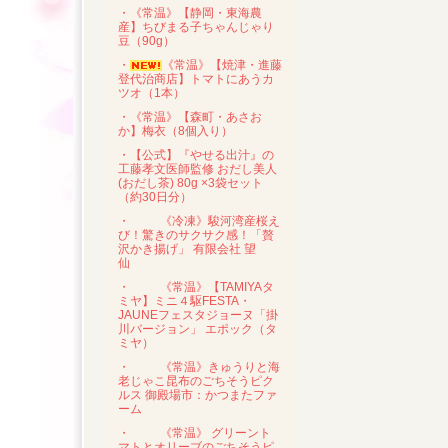
・《常温》【静岡・東海農
産】ちびまる子ちゃんじゃり
豆（90g）
・
《常温》【焼津・進藤
登代治商店】トマトにあうカ
ツオ（1本）
・《常温》【森町・あさお
か】梅衣（8個入り）
・【公式】『やせる出汁』の
工藤孝文医師監修 おだし美人
(おだし茶) 80g ×3袋セット
（約30日分）
・
《冷凍》駿河湾産桜え
び！驚きのサクサク感！「贅
沢かき揚げ」 有限会社 望
仙
・
《常温》【TAMIYAタ
ミヤ】ミニ４駆FESTA・
JAUNEフェスタジョーヌ「掛
川バージョン」 エポック（タ
ミヤ）
・
《常温》きゅうりと海
老じゃこ昆布のごちそうピク
ルス 御殿場市：かつまたファ
ーム
・
《常温》 グリーント
マトとオリーブのごちそうピ