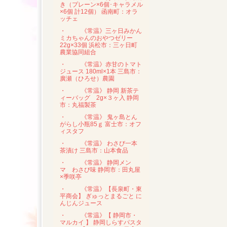
き（プレーン×6個･キャラメル
×6個 計12個） 函南町：オラ
ッチェ
・
《常温》三ヶ日みかん
ミカちゃんのおやつゼリー
22g×33個 浜松市：三ヶ日町
農業協同組合
・
《常温》赤甘のトマト
ジュース 180ml×1本 三島市：
廣瀬（ひろせ）農園
・
《常温》 静岡 新茶テ
ィーバッグ 2g×３ヶ入 静岡
市：丸福製茶
・
《常温》 鬼ヶ島とん
がらし小瓶85ｇ 富士市：オフ
ィスタフ
・
《常温》 わさび一本
茶漬け 三島市：山本食品
・
《常温》 静岡メン
マ わさび味 静岡市：田丸屋
×季咲亭
・
《常温》【長泉町・東
平商会】 ぎゅっとまるごと に
んじんジュース
・
《常温》【 静岡市・
マルカイ 】 静岡しらすパスタ