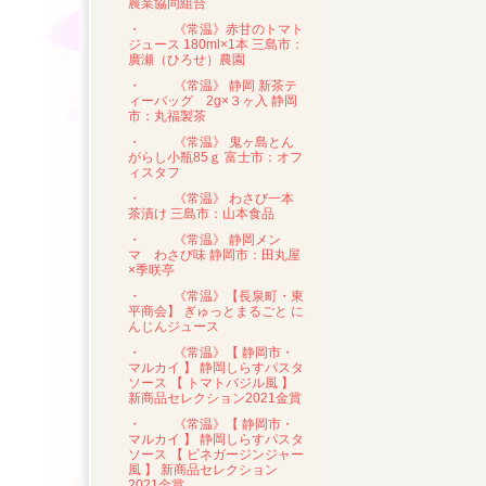
農業協同組合
・
《常温》赤甘のトマト
ジュース 180ml×1本 三島市：
廣瀬（ひろせ）農園
・
《常温》 静岡 新茶テ
ィーバッグ 2g×３ヶ入 静岡
市：丸福製茶
・
《常温》 鬼ヶ島とん
がらし小瓶85ｇ 富士市：オフ
ィスタフ
・
《常温》 わさび一本
茶漬け 三島市：山本食品
・
《常温》 静岡メン
マ わさび味 静岡市：田丸屋
×季咲亭
・
《常温》【長泉町・東
平商会】 ぎゅっとまるごと に
んじんジュース
・
《常温》【 静岡市・
マルカイ 】 静岡しらすパスタ
ソース 【 トマトバジル風 】
新商品セレクション2021金賞
・
《常温》【 静岡市・
マルカイ 】 静岡しらすパスタ
ソース 【 ビネガージンジャー
風 】 新商品セレクション
2021金賞