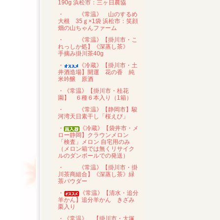
190g 浜松市：三ヶ日農協
・
《常温》 山のするめ
大根 35ｇ×1袋 浜松市：笑顔
畑の山ちゃんファーム
・
《常温》【掛川市・こ
れっしか処】《深蒸し茶》
手摘み掛川茶40g
・
《冷蔵》【掛川市・土
井酒造場】開運 花の香 純
米吟醸 原酒
・《常温》【掛川市・桂花
園】 ６種６本入り（1箱）
・
《常温》【静岡市】駿
河湾天日素干し「桜えび」
・
《冷蔵》【袋井市・メ
ロー静岡】クラウンメロン
「検査」メロン 自宅用のみ
（メロン箱では無くリサイク
ルのダンボールでの発送）
・
《常温》【掛川市・掛
川茶商組合】《深蒸し茶》緑
茶パウダー
・
《常温》【清水・追分
羊かん】追分羊かん きざみ
栗入り
・《常温》 【掛川市・大塚