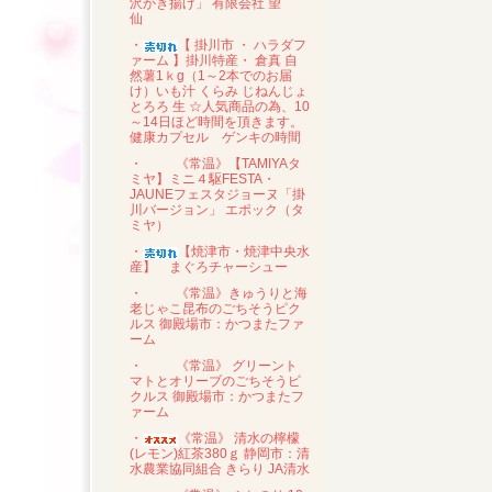
沢かき揚げ」 有限会社 望
仙
・
【 掛川市 ・ ハラダフ
ァーム 】掛川特産・ 倉真 自
然薯1ｋg（1～2本でのお届
け）いも汁 くらみ じねんじょ
とろろ 生 ☆人気商品の為、10
～14日ほど時間を頂きます。
健康カプセル ゲンキの時間
・
《常温》【TAMIYAタ
ミヤ】ミニ４駆FESTA・
JAUNEフェスタジョーヌ「掛
川バージョン」 エポック（タ
ミヤ）
・
【焼津市・焼津中央水
産】 まぐろチャーシュー
・
《常温》きゅうりと海
老じゃこ昆布のごちそうピク
ルス 御殿場市：かつまたファ
ーム
・
《常温》 グリーント
マトとオリーブのごちそうピ
クルス 御殿場市：かつまたフ
ァーム
・
《常温》 清水の檸檬
(レモン)紅茶380ｇ 静岡市：清
水農業協同組合 きらり JA清水