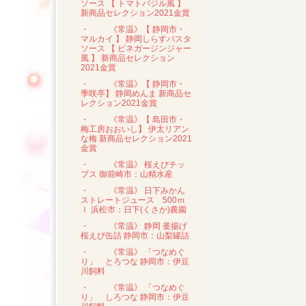
ソース 【 トマトバジル風 】
新商品セレクション2021金賞
・
《常温》【 静岡市・
マルカイ 】 静岡しらすパスタ
ソース 【 ビネガージンジャー
風 】 新商品セレクション
2021金賞
・
《常温》【 静岡市・
季咲亭】 静岡めんま 新商品セ
レクション2021金賞
・
《常温》【 島田市・
梅工房おおいし】 伊太リアン
な梅 新商品セレクション2021
金賞
・
《常温》 桜えびチッ
プス 御前崎市：山精水産
・
《常温》 日下みかん
ストレートジュース 500ｍ
ｌ 浜松市：日下(くさか)農園
・
《常温》 静岡 釜揚げ
桜えび缶詰 静岡市：山梨罐詰
・
《常温》 「つなめぐ
り」 とろつな 静岡市：伊豆
川飼料
・
《常温》 「つなめぐ
り」 しろつな 静岡市：伊豆