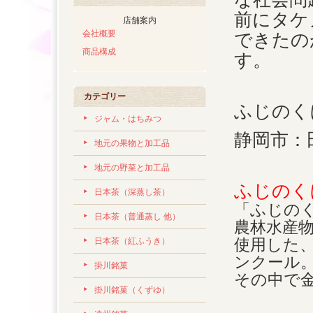
前にタケ
店舗案内
会社概要
できたの
商品構成
す。
カテゴリー
ふじのく
ジャム・はちみつ
静岡市：
地元の果物と加工品
地元の野菜と加工品
ふじのく
日本茶（深蒸し茶）
「ふじの
日本茶（普通蒸し 他）
農林水産
使用した
日本茶（紅ふうき）
ンクール
掛川銘菓
その中で
掛川銘菓（くずゆ）