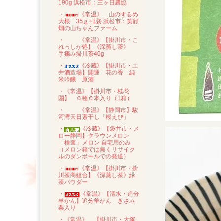
190g 浜松市：三ヶ日農協
・
《常温》 山のするめ
大根 35ｇ×1袋 浜松市：笑顔
畑の山ちゃんファーム
・
《常温》【掛川市・こ
れっしか処】《深蒸し茶》
手摘み掛川茶40g
・
《冷蔵》【掛川市・土
井酒造場】開運 花の香 純
米吟醸 原酒
・《常温》【掛川市・桂花
園】 ６種６本入り（1箱）
・
《常温》【静岡市】駿
河湾天日素干し「桜えび」
・
《冷蔵》【袋井市・メ
ロー静岡】クラウンメロン
「検査」メロン 自宅用のみ
（メロン箱では無くリサイク
ルのダンボールでの発送）
・
《常温》【掛川市・掛
川茶商組合】《深蒸し茶》緑
茶パウダー
・
《常温》【清水・追分
羊かん】追分羊かん きざみ
栗入り
・《常温》 【掛川市・大塚