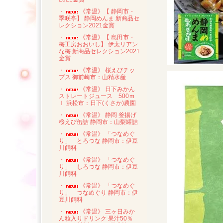
・
《常温》【 静岡市・
季咲亭】 静岡めんま 新商品セ
レクション2021金賞
・
《常温》【 島田市・
梅工房おおいし】 伊太リアン
な梅 新商品セレクション2021
金賞
・
《常温》 桜えびチッ
プス 御前崎市：山精水産
・
《常温》 日下みかん
ストレートジュース 500ｍ
ｌ 浜松市：日下(くさか)農園
・
《常温》 静岡 釜揚げ
桜えび缶詰 静岡市：山梨罐詰
・
《常温》 「つなめぐ
り」 とろつな 静岡市：伊豆
川飼料
・
《常温》 「つなめぐ
り」 しろつな 静岡市：伊豆
川飼料
・
《常温》 「つなめぐ
り」 つなめぐり 静岡市：伊
豆川飼料
・
《常温》 三ヶ日みか
ん粒入りドリンク 果汁50％