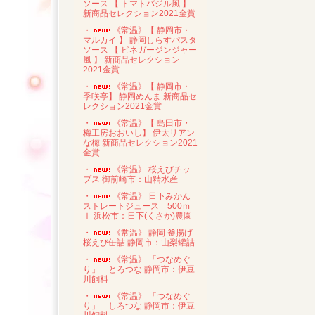
ソース 【 トマトバジル風 】
新商品セレクション2021金賞
・
《常温》【 静岡市・
マルカイ 】 静岡しらすパスタ
ソース 【 ビネガージンジャー
風 】 新商品セレクション
2021金賞
・
《常温》【 静岡市・
季咲亭】 静岡めんま 新商品セ
レクション2021金賞
・
《常温》【 島田市・
梅工房おおいし】 伊太リアン
な梅 新商品セレクション2021
金賞
・
《常温》 桜えびチッ
プス 御前崎市：山精水産
・
《常温》 日下みかん
ストレートジュース 500ｍ
ｌ 浜松市：日下(くさか)農園
・
《常温》 静岡 釜揚げ
桜えび缶詰 静岡市：山梨罐詰
・
《常温》 「つなめぐ
り」 とろつな 静岡市：伊豆
川飼料
・
《常温》 「つなめぐ
り」 しろつな 静岡市：伊豆