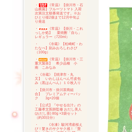
・
《常温》【掛川市・石
山農園】フルーツトマト 入荷
次第注文順番発送です。※お
ひとり様2個まで12月中旬よ
り発送
・
《常温》【掛川・これ
っしか処】 栗焼酎「自ら」
レギュラー（720ml）
・
《冷蔵》【松崎町・わ
たなべ】刻みおろしわさび
（100g）
・
《常温》【掛川市・三
重大製茶】 希少品種 小
南 こみなみ
・《冷蔵》【焼津市・丸
又】 いわしはんぺん竹皮包
み（黒はんぺん）１０枚入り
・【掛川市・掛川茶商組
合】 プレミアムティーバッ
ク 3g×20個
・【公式】『やせる出汁』の
工藤孝文医師監修 おだし美人
(おだし茶) 80g ×3袋セット
（約30日分）
・
《冷凍》駿河湾産桜え
び！驚きのサクサク感！「贅