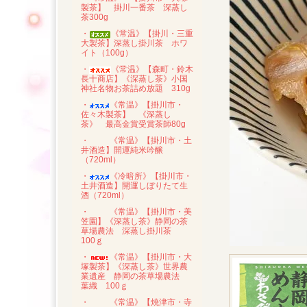
製茶】 掛川一番茶 深蒸し
茶300g
・
《常温》【掛川・三重
大製茶】深蒸し掛川茶 ホワ
イト（100g）
・
《常温》【森町・鈴木
長十商店】《深蒸し茶》小国
神社名物お茶詰め放題 310g
・
《常温》【掛川市・
佐々木製茶】 《深蒸し
茶》 最高金賞受賞茶師80g
・
《常温》【掛川市・土
井酒造】開運純米吟醸
（720ml）
・
《冷暗所》【掛川市・
土井酒造】開運しぼりたて生
酒（720ml）
・
《常温》【掛川市・美
笠園】《深蒸し茶》静岡の茶
草場農法 深蒸し掛川茶
100ｇ
・
《常温》【掛川市・大
塚製茶】《深蒸し茶》世界農
業遺産 静岡の茶草場農法
葉織 100ｇ
・
《常温》【焼津市・寺