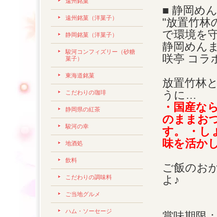
遠州銘菓
■ 静岡め
遠州銘菓（洋菓子）
"放置竹
で環境を守
静岡銘菓（洋菓子）
静岡めん
駿河コンフィズリー（砂糖
咲亭 コラ
菓子）
東海道銘菓
放置竹林
うに…
こだわりの珈琲
・国産な
静岡県の紅茶
のままお
駿河の幸
す。 ・
味を活か
地酒処
飲料
ご飯のお
よ♪
こだわりの調味料
ご当地グルメ
ハム・ソーセージ
賞味期限：