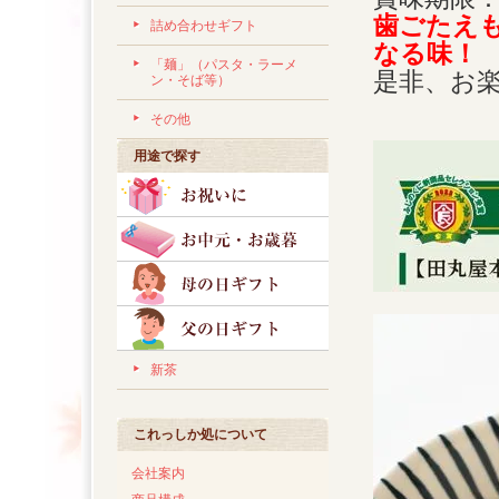
歯ごたえ
詰め合わせギフト
なる味！
「麺」（パスタ・ラーメ
是非、お
ン・そば等）
その他
用途で探す
新茶
これっしか処について
会社案内