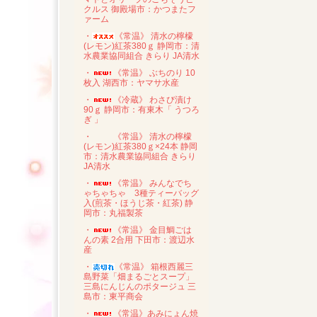
クルス 御殿場市：かつまたフ
ァーム
・
《常温》 清水の檸檬
(レモン)紅茶380ｇ 静岡市：清
水農業協同組合 きらり JA清水
・
《常温》 ぶちのり 10
枚入 湖西市：ヤマサ水産
・
《冷蔵》 わさび漬け
90ｇ 静岡市：有東木「 うつろ
ぎ 」
・
《常温》 清水の檸檬
(レモン)紅茶380ｇ×24本 静岡
市：清水農業協同組合 きらり
JA清水
・
《常温》 みんなでち
ゃちゃちゃ 3種ティーバッグ
入(煎茶・ほうじ茶・紅茶) 静
岡市：丸福製茶
・
《常温》 金目鯛ごは
んの素 2合用 下田市：渡辺水
産
・
《常温》 箱根西麗三
島野菜「畑まるごとスープ」
三島にんじんのポタージュ 三
島市：東平商会
・
《常温》あみにょん焼