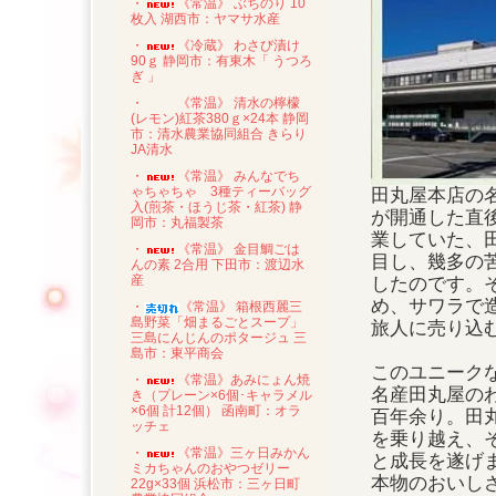
・
《常温》 ぶちのり 10
枚入 湖西市：ヤマサ水産
・
《冷蔵》 わさび漬け
90ｇ 静岡市：有東木「 うつろ
ぎ 」
・
《常温》 清水の檸檬
(レモン)紅茶380ｇ×24本 静岡
市：清水農業協同組合 きらり
JA清水
・
《常温》 みんなでち
ゃちゃちゃ 3種ティーバッグ
田丸屋本店の
入(煎茶・ほうじ茶・紅茶) 静
が開通した直
岡市：丸福製茶
業していた、
・
《常温》 金目鯛ごは
目し、幾多の
んの素 2合用 下田市：渡辺水
産
したのです。
め、サワラで
・
《常温》 箱根西麗三
島野菜「畑まるごとスープ」
旅人に売り込
三島にんじんのポタージュ 三
島市：東平商会
このユニーク
・
《常温》あみにょん焼
名産田丸屋の
き（プレーン×6個･キャラメル
×6個 計12個） 函南町：オラ
百年余り。田
ッチェ
を乗り越え、
・
《常温》三ヶ日みかん
と成長を遂げ
ミカちゃんのおやつゼリー
本物のおいし
22g×33個 浜松市：三ヶ日町