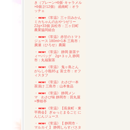
き（プレーン×6個･キャラメル
×6個 計12個） 函南町：オラ
ッチェ
・
《常温》三ヶ日みかん
ミカちゃんのおやつゼリー
22g×33個 浜松市：三ヶ日町
農業協同組合
・
《常温》赤甘のトマト
ジュース 180ml×1本 三島市：
廣瀬（ひろせ）農園
・
《常温》 静岡 新茶テ
ィーバッグ 2g×３ヶ入 静岡
市：丸福製茶
・
《常温》 鬼ヶ島とん
がらし小瓶85ｇ 富士市：オフ
ィスタフ
・
《常温》 わさび一本
茶漬け 三島市：山本食品
・
《常温》 静岡メン
マ わさび味 静岡市：田丸屋
×季咲亭
・
《常温》【長泉町・東
平商会】 ぎゅっとまるごと に
んじんジュース
・
《常温》【 静岡市・
マルカイ 】 静岡しらすパスタ