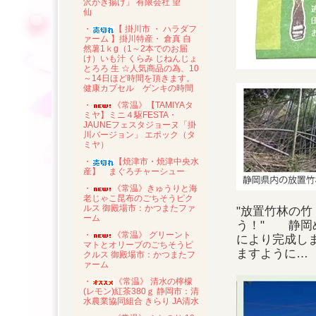
沢かき揚げ」 有限会社 望
仙
・
【 掛川市 ・ ハラダフ
ァーム 】掛川特産・ 倉真 自
然薯1ｋg（1～2本でのお届
け）いも汁 くらみ じねんじょ
とろろ 生 ☆人気商品の為、10
～14日ほど時間を頂きます。
健康カプセル ゲンキの時間
・
《常温》【TAMIYAタ
ミヤ】ミニ４駆FESTA・
JAUNEフェスタジョーヌ「掛
川バージョン」 エポック（タ
ミヤ）
・
【焼津市・焼津中央水
産】 まぐろチャーシュー
・
《常温》きゅうりと海
老じゃこ昆布のごちそうピク
ルス 御殿場市：かつまたファ
"放置竹林の
ーム
う！" 静岡
・
《常温》 グリーント
により完成し
マトとオリーブのごちそうピ
ますように…
クルス 御殿場市：かつまたフ
ァーム
・
《常温》 清水の檸檬
(レモン)紅茶380ｇ 静岡市：清
水農業協同組合 きらり JA清水