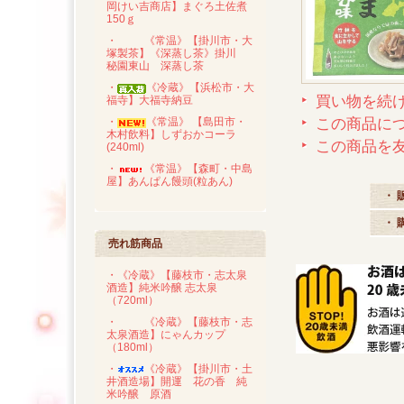
岡けい吉商店】まぐろ土佐煮
150ｇ
・
《常温》【掛川市・大
塚製茶】《深蒸し茶》掛川
秘園東山 深蒸し茶
・
《冷蔵》【浜松市・大
買い物を続
福寺】大福寺納豆
この商品に
・
《常温》 【島田市・
木村飲料】しずおかコーラ
この商品を
(240ml)
・
《常温》【森町・中島
屋】あんぱん饅頭(粒あん)
・ 
・ 
売れ筋商品
・《冷蔵》【藤枝市・志太泉
酒造】純米吟醸 志太泉
（720ml）
・
《冷蔵》【藤枝市・志
太泉酒造】にゃんカップ
（180ml）
・
《冷蔵》【掛川市・土
井酒造場】開運 花の香 純
米吟醸 原酒