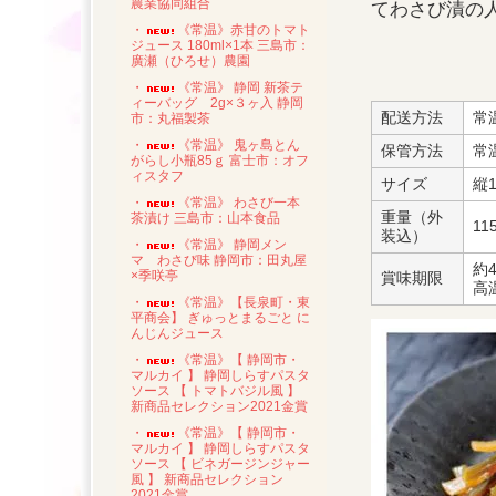
農業協同組合
てわさび漬の
・
《常温》赤甘のトマト
ジュース 180ml×1本 三島市：
廣瀬（ひろせ）農園
・
《常温》 静岡 新茶テ
ィーバッグ 2g×３ヶ入 静岡
配送方法
市：丸福製茶
・
《常温》 鬼ヶ島とん
保管方法
常
がらし小瓶85ｇ 富士市：オフ
ィスタフ
サイズ
縦1
・
《常温》 わさび一本
重量（外
茶漬け 三島市：山本食品
11
装込）
・
《常温》 静岡メン
マ わさび味 静岡市：田丸屋
約
×季咲亭
賞味期限
高
・
《常温》【長泉町・東
平商会】 ぎゅっとまるごと に
んじんジュース
・
《常温》【 静岡市・
マルカイ 】 静岡しらすパスタ
ソース 【 トマトバジル風 】
新商品セレクション2021金賞
・
《常温》【 静岡市・
マルカイ 】 静岡しらすパスタ
ソース 【 ビネガージンジャー
風 】 新商品セレクション
2021金賞