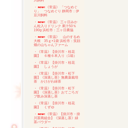
川飼料
・
《常温》 「つなめぐ
り」 つなめぐり 静岡市：伊
豆川飼料
・
《常温》 三ヶ日みか
ん粒入りドリンク 果汁50％
190g 浜松市：三ヶ日農協
・
《常温》 山のするめ
大根 35ｇ×1袋 浜松市：笑顔
畑の山ちゃんファーム
・《常温》【掛川市・桂花
園】 ６種６本入り（1箱）
・《常温》【掛川市・桂花
園】 しょうが
・《常温》【掛川市・松下
園】《深蒸し茶》無農薬栽培
茶 かけがわ緑茶
・《常温》【掛川市・松下
園】《深蒸し茶》おてごろガ
ブ飲み深蒸し茶
・《常温》【掛川市・桂花
園】 くずゆ
・
《常温》【掛川市・掛
川茶商組合】《深蒸し茶》緑
茶パウダー