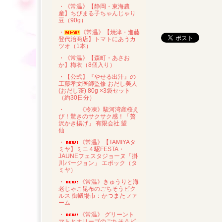
・《常温》【静岡・東海農
産】ちびまる子ちゃんじゃり
豆（90g）
・
《常温》【焼津・進藤
登代治商店】トマトにあうカ
ツオ（1本）
・《常温》【森町・あさお
か】梅衣（8個入り）
・【公式】『やせる出汁』の
工藤孝文医師監修 おだし美人
(おだし茶) 80g ×3袋セット
（約30日分）
・
《冷凍》駿河湾産桜え
び！驚きのサクサク感！「贅
沢かき揚げ」 有限会社 望
仙
・
《常温》【TAMIYAタ
ミヤ】ミニ４駆FESTA・
JAUNEフェスタジョーヌ「掛
川バージョン」 エポック（タ
ミヤ）
・
《常温》きゅうりと海
老じゃこ昆布のごちそうピク
ルス 御殿場市：かつまたファ
ーム
・
《常温》 グリーント
マトとオリーブのごちそうピ