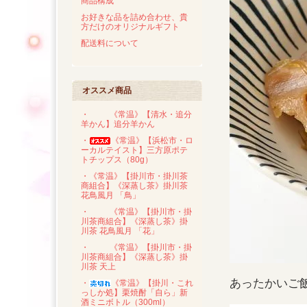
商品構成
お好きな品を詰め合わせ、貴
方だけのオリジナルギフト
配送料について
オススメ商品
・
《常温》【清水・追分
羊かん】追分羊かん
・
《常温》【浜松市・ロ
ーカルテイスト】三方原ポテ
トチップス（80g）
・《常温》【掛川市・掛川茶
商組合】《深蒸し茶》掛川茶
花鳥風月 「鳥」
・
《常温》【掛川市・掛
川茶商組合】《深蒸し茶》掛
川茶 花鳥風月 「花」
・
《常温》【掛川市・掛
川茶商組合】《深蒸し茶》掛
川茶 天上
あったかいご
・
《常温》【掛川・これ
っしか処】栗焼酎「自ら」新
酒ミニボトル（300ml）