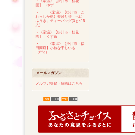
・《常温》【掛川市・桂花
園】 ゆず
・
《常温》【掛川市・こ
れっしか処】釜炒り茶「べに
ふうき」ティーバッグ(3ｇ×15
入)
・《常温》【掛川市・桂花
園】 くず茶
・
《常温》【掛川市・福
田商店】小粒な干しいも
（65g）
メールマガジン
メルマガ登録・解除はこちら