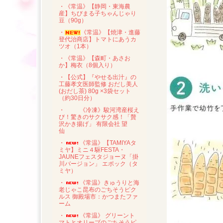
・《常温》【静岡・東海農
産】ちびまる子ちゃんじゃり
豆（90g）
・
《常温》【焼津・進藤
登代治商店】トマトにあうカ
ツオ（1本）
・《常温》【森町・あさお
か】梅衣（8個入り）
・【公式】『やせる出汁』の
工藤孝文医師監修 おだし美人
(おだし茶) 80g ×3袋セット
（約30日分）
・
《冷凍》駿河湾産桜え
び！驚きのサクサク感！「贅
沢かき揚げ」 有限会社 望
仙
・
《常温》【TAMIYAタ
ミヤ】ミニ４駆FESTA・
JAUNEフェスタジョーヌ「掛
川バージョン」 エポック（タ
ミヤ）
・
《常温》きゅうりと海
老じゃこ昆布のごちそうピク
ルス 御殿場市：かつまたファ
ーム
・
《常温》 グリーント
マトとオリーブのごちそうピ