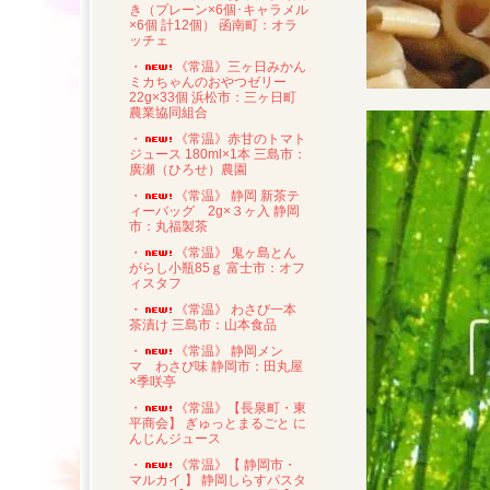
き（プレーン×6個･キャラメル
×6個 計12個） 函南町：オラ
ッチェ
・
《常温》三ヶ日みかん
ミカちゃんのおやつゼリー
22g×33個 浜松市：三ヶ日町
農業協同組合
・
《常温》赤甘のトマト
ジュース 180ml×1本 三島市：
廣瀬（ひろせ）農園
・
《常温》 静岡 新茶テ
ィーバッグ 2g×３ヶ入 静岡
市：丸福製茶
・
《常温》 鬼ヶ島とん
がらし小瓶85ｇ 富士市：オフ
ィスタフ
・
《常温》 わさび一本
茶漬け 三島市：山本食品
・
《常温》 静岡メン
マ わさび味 静岡市：田丸屋
×季咲亭
・
《常温》【長泉町・東
平商会】 ぎゅっとまるごと に
んじんジュース
・
《常温》【 静岡市・
マルカイ 】 静岡しらすパスタ