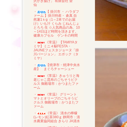
沢かき揚げ」 有限会社 望
仙
・
【 掛川市 ・ ハラダフ
ァーム 】掛川特産・ 倉真 自
然薯1ｋg（1～2本でのお届
け）いも汁 くらみ じねんじょ
とろろ 生 ☆人気商品の為、10
～14日ほど時間を頂きます。
健康カプセル ゲンキの時間
・
《常温》【TAMIYAタ
ミヤ】ミニ４駆FESTA・
JAUNEフェスタジョーヌ「掛
川バージョン」 エポック（タ
ミヤ）
・
【焼津市・焼津中央水
産】 まぐろチャーシュー
・
《常温》きゅうりと海
老じゃこ昆布のごちそうピク
ルス 御殿場市：かつまたファ
ーム
・
《常温》 グリーント
マトとオリーブのごちそうピ
クルス 御殿場市：かつまたフ
ァーム
・
《常温》 清水の檸檬
(レモン)紅茶380ｇ 静岡市：清
水農業協同組合 きらり JA清水