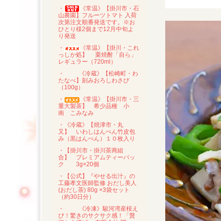
・
《常温》【掛川市・石
山農園】フルーツトマト 入荷
次第注文順番発送です。※お
ひとり様2個まで12月中旬よ
り発送
・
《常温》【掛川・これ
っしか処】 栗焼酎「自ら」
レギュラー（720ml）
・
《冷蔵》【松崎町・わ
たなべ】刻みおろしわさび
（100g）
・
《常温》【掛川市・三
重大製茶】 希少品種 小
南 こみなみ
・《冷蔵》【焼津市・丸
又】 いわしはんぺん竹皮包
み（黒はんぺん）１０枚入り
・【掛川市・掛川茶商組
合】 プレミアムティーバッ
ク 3g×20個
・【公式】『やせる出汁』の
工藤孝文医師監修 おだし美人
(おだし茶) 80g ×3袋セット
（約30日分）
・
《冷凍》駿河湾産桜え
び！驚きのサクサク感！「贅