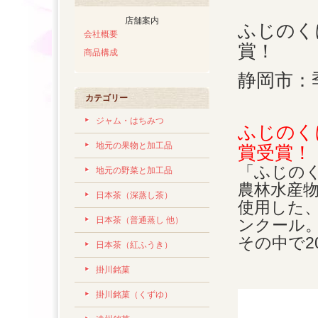
店舗案内
ふじのく
会社概要
賞！
商品構成
静岡市：
カテゴリー
ジャム・はちみつ
ふじのく
地元の果物と加工品
賞受賞！
「ふじの
地元の野菜と加工品
農林水産
日本茶（深蒸し茶）
使用した
日本茶（普通蒸し 他）
ンクール
その中で2
日本茶（紅ふうき）
掛川銘菓
掛川銘菓（くずゆ）