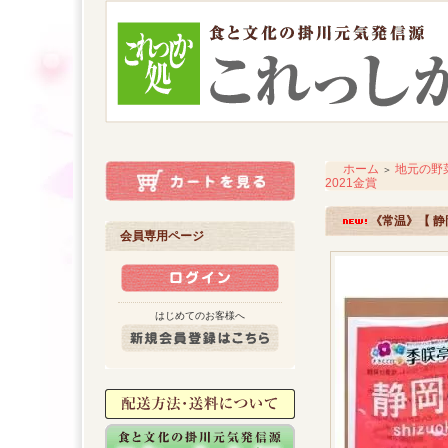
ホーム
地元の野
＞
2021金賞
《常温》【 静
会員専用ページ
はじめてのお客様へ