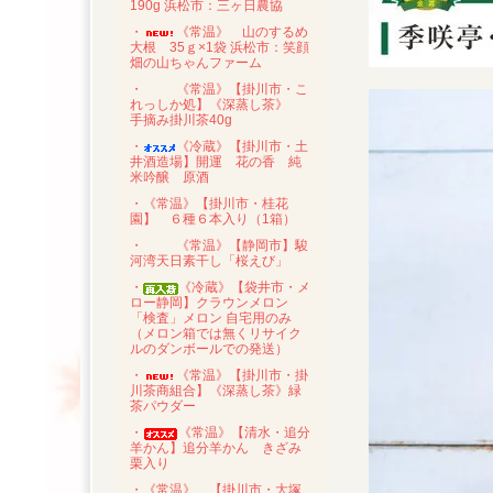
190g 浜松市：三ヶ日農協
・
《常温》 山のするめ
大根 35ｇ×1袋 浜松市：笑顔
畑の山ちゃんファーム
・
《常温》【掛川市・こ
れっしか処】《深蒸し茶》
手摘み掛川茶40g
・
《冷蔵》【掛川市・土
井酒造場】開運 花の香 純
米吟醸 原酒
・《常温》【掛川市・桂花
園】 ６種６本入り（1箱）
・
《常温》【静岡市】駿
河湾天日素干し「桜えび」
・
《冷蔵》【袋井市・メ
ロー静岡】クラウンメロン
「検査」メロン 自宅用のみ
（メロン箱では無くリサイク
ルのダンボールでの発送）
・
《常温》【掛川市・掛
川茶商組合】《深蒸し茶》緑
茶パウダー
・
《常温》【清水・追分
羊かん】追分羊かん きざみ
栗入り
・《常温》 【掛川市・大塚