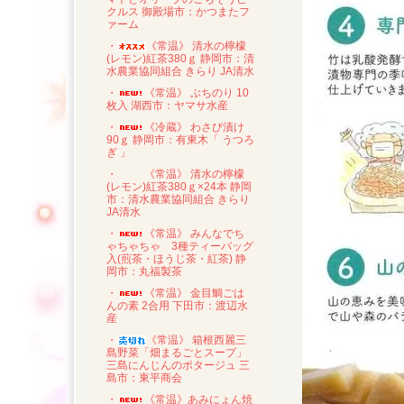
クルス 御殿場市：かつまたフ
ァーム
・
《常温》 清水の檸檬
(レモン)紅茶380ｇ 静岡市：清
水農業協同組合 きらり JA清水
・
《常温》 ぶちのり 10
枚入 湖西市：ヤマサ水産
・
《冷蔵》 わさび漬け
90ｇ 静岡市：有東木「 うつろ
ぎ 」
・
《常温》 清水の檸檬
(レモン)紅茶380ｇ×24本 静岡
市：清水農業協同組合 きらり
JA清水
・
《常温》 みんなでち
ゃちゃちゃ 3種ティーバッグ
入(煎茶・ほうじ茶・紅茶) 静
岡市：丸福製茶
・
《常温》 金目鯛ごは
んの素 2合用 下田市：渡辺水
産
・
《常温》 箱根西麗三
島野菜「畑まるごとスープ」
三島にんじんのポタージュ 三
島市：東平商会
・
《常温》あみにょん焼