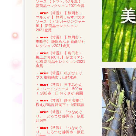
ソース 【 トマトバジル風 】
新商品セレクション2021金賞
・
《常温》【 静岡市・
マルカイ 】 静岡しらすパスタ
ソース 【 ビネガージンジャー
風 】 新商品セレクション
2021金賞
・
《常温》【 静岡市・
季咲亭】 静岡めんま 新商品セ
レクション2021金賞
・
《常温》【 島田市・
梅工房おおいし】 伊太リアン
な梅 新商品セレクション2021
金賞
・
《常温》 桜えびチッ
プス 御前崎市：山精水産
・
《常温》 日下みかん
ストレートジュース 500ｍ
ｌ 浜松市：日下(くさか)農園
・
《常温》 静岡 釜揚げ
桜えび缶詰 静岡市：山梨罐詰
・
《常温》 「つなめぐ
り」 とろつな 静岡市：伊豆
川飼料
・
《常温》 「つなめぐ
り」 しろつな 静岡市：伊豆