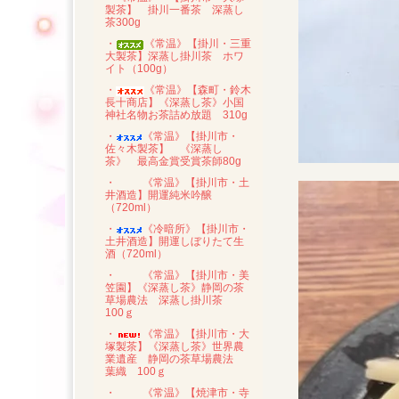
製茶】 掛川一番茶 深蒸し
茶300g
・
《常温》【掛川・三重
大製茶】深蒸し掛川茶 ホワ
イト（100g）
・
《常温》【森町・鈴木
長十商店】《深蒸し茶》小国
神社名物お茶詰め放題 310g
・
《常温》【掛川市・
佐々木製茶】 《深蒸し
茶》 最高金賞受賞茶師80g
・
《常温》【掛川市・土
井酒造】開運純米吟醸
（720ml）
・
《冷暗所》【掛川市・
土井酒造】開運しぼりたて生
酒（720ml）
・
《常温》【掛川市・美
笠園】《深蒸し茶》静岡の茶
草場農法 深蒸し掛川茶
100ｇ
・
《常温》【掛川市・大
塚製茶】《深蒸し茶》世界農
業遺産 静岡の茶草場農法
葉織 100ｇ
・
《常温》【焼津市・寺