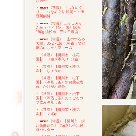
川飼料
・
《常温》 「つなめぐ
り」 つなめぐり 静岡市：伊
豆川飼料
・
《常温》 三ヶ日みか
ん粒入りドリンク 果汁50％
190g 浜松市：三ヶ日農協
・
《常温》 山のするめ
大根 35ｇ×1袋 浜松市：笑顔
畑の山ちゃんファーム
・《常温》【掛川市・桂花
園】 ６種６本入り（1箱）
・《常温》【掛川市・桂花
園】 しょうが
・《常温》【掛川市・松下
園】《深蒸し茶》無農薬栽培
茶 かけがわ緑茶
・《常温》【掛川市・松下
園】《深蒸し茶》おてごろガ
ブ飲み深蒸し茶
・《常温》【掛川市・桂花
園】 くずゆ
・
《常温》【掛川市・掛
川茶商組合】《深蒸し茶》緑
茶パウダー