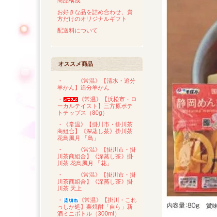
商品構成
お好きな品を詰め合わせ、貴
方だけのオリジナルギフト
配送料について
オススメ商品
・
《常温》【清水・追分
羊かん】追分羊かん
・
《常温》【浜松市・ロ
ーカルテイスト】三方原ポテ
トチップス（80g）
・《常温》【掛川市・掛川茶
商組合】《深蒸し茶》掛川茶
花鳥風月 「鳥」
・
《常温》【掛川市・掛
川茶商組合】《深蒸し茶》掛
川茶 花鳥風月 「花」
・
《常温》【掛川市・掛
川茶商組合】《深蒸し茶》掛
川茶 天上
・
《常温》【掛川・これ
っしか処】栗焼酎「自ら」新
酒ミニボトル（300ml）