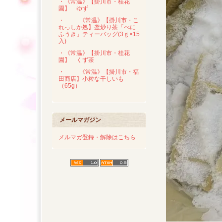
・《常温》【掛川市・桂花
園】 ゆず
・
《常温》【掛川市・こ
れっしか処】釜炒り茶「べに
ふうき」ティーバッグ(3ｇ×15
入)
・《常温》【掛川市・桂花
園】 くず茶
・
《常温》【掛川市・福
田商店】小粒な干しいも
（65g）
メールマガジン
メルマガ登録・解除はこちら