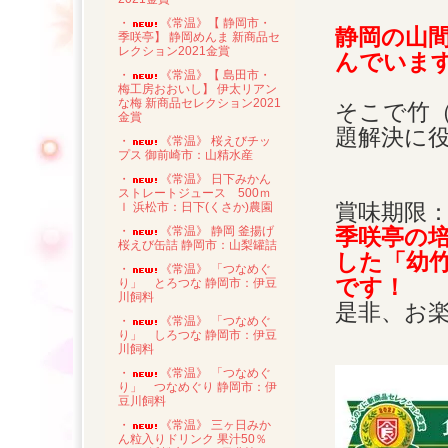
・
《常温》【 静岡市・
静岡の山
季咲亭】 静岡めんま 新商品セ
レクション2021金賞
んでいま
・
《常温》【 島田市・
梅工房おおいし】 伊太リアン
な梅 新商品セレクション2021
そこで竹
金賞
題解決に
・
《常温》 桜えびチッ
プス 御前崎市：山精水産
・
《常温》 日下みかん
ストレートジュース 500ｍ
賞味期限：
ｌ 浜松市：日下(くさか)農園
季咲亭の
・
《常温》 静岡 釜揚げ
桜えび缶詰 静岡市：山梨罐詰
した「幼
・
《常温》 「つなめぐ
です！
り」 とろつな 静岡市：伊豆
川飼料
是非、お
・
《常温》 「つなめぐ
り」 しろつな 静岡市：伊豆
川飼料
・
《常温》 「つなめぐ
り」 つなめぐり 静岡市：伊
豆川飼料
・
《常温》 三ヶ日みか
ん粒入りドリンク 果汁50％