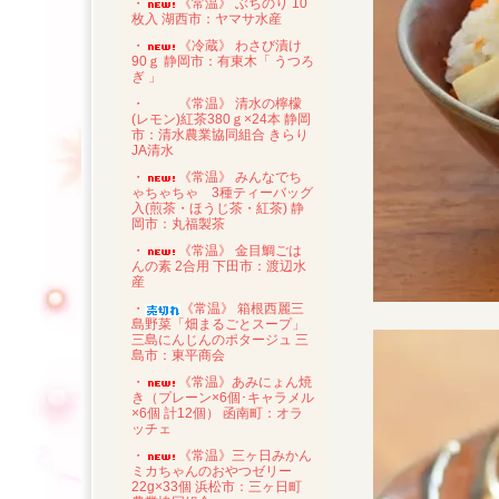
・
《常温》 ぶちのり 10
枚入 湖西市：ヤマサ水産
・
《冷蔵》 わさび漬け
90ｇ 静岡市：有東木「 うつろ
ぎ 」
・
《常温》 清水の檸檬
(レモン)紅茶380ｇ×24本 静岡
市：清水農業協同組合 きらり
JA清水
・
《常温》 みんなでち
ゃちゃちゃ 3種ティーバッグ
入(煎茶・ほうじ茶・紅茶) 静
岡市：丸福製茶
・
《常温》 金目鯛ごは
んの素 2合用 下田市：渡辺水
産
・
《常温》 箱根西麗三
島野菜「畑まるごとスープ」
三島にんじんのポタージュ 三
島市：東平商会
・
《常温》あみにょん焼
き（プレーン×6個･キャラメル
×6個 計12個） 函南町：オラ
ッチェ
・
《常温》三ヶ日みかん
ミカちゃんのおやつゼリー
22g×33個 浜松市：三ヶ日町