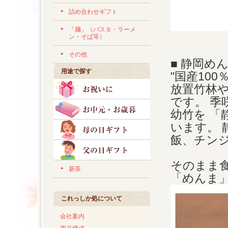
詰め合わせギフト
「麺」（パスタ・ラーメ
ン・そば等）
その他
■ 静岡め
用途で探す
"国産10
放置竹林
です。 季
幼竹を 
います。
飯、チン
そのまま
新茶
「めんま
これっしか処について
会社案内