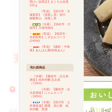
岡けい吉商店】まぐろ土佐煮
150ｇ
・
《常温》【掛川市・大
塚製茶】《深蒸し茶》掛川
秘園東山 深蒸し茶
・
《冷蔵》【浜松市・大
福寺】大福寺納豆
・
《常温》 【島田市・
木村飲料】しずおかコーラ
(240ml)
・
《常温》【森町・中島
屋】あんぱん饅頭(粒あん)
売れ筋商品
・《冷蔵》【藤枝市・志太泉
酒造】純米吟醸 志太泉
（720ml）
・
《冷蔵》【藤枝市・志
太泉酒造】にゃんカップ
（180ml）
・
《冷蔵》【掛川市・土
井酒造場】開運 花の香 純
米吟醸 原酒