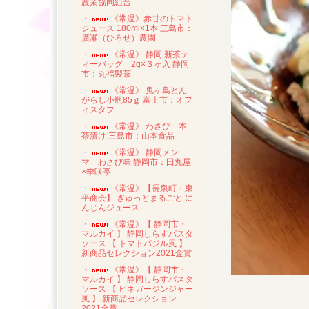
農業協同組合
・
《常温》赤甘のトマト
ジュース 180ml×1本 三島市：
廣瀬（ひろせ）農園
・
《常温》 静岡 新茶テ
ィーバッグ 2g×３ヶ入 静岡
市：丸福製茶
・
《常温》 鬼ヶ島とん
がらし小瓶85ｇ 富士市：オフ
ィスタフ
・
《常温》 わさび一本
茶漬け 三島市：山本食品
・
《常温》 静岡メン
マ わさび味 静岡市：田丸屋
×季咲亭
・
《常温》【長泉町・東
平商会】 ぎゅっとまるごと に
んじんジュース
・
《常温》【 静岡市・
マルカイ 】 静岡しらすパスタ
ソース 【 トマトバジル風 】
新商品セレクション2021金賞
・
《常温》【 静岡市・
マルカイ 】 静岡しらすパスタ
ソース 【 ビネガージンジャー
風 】 新商品セレクション
2021金賞