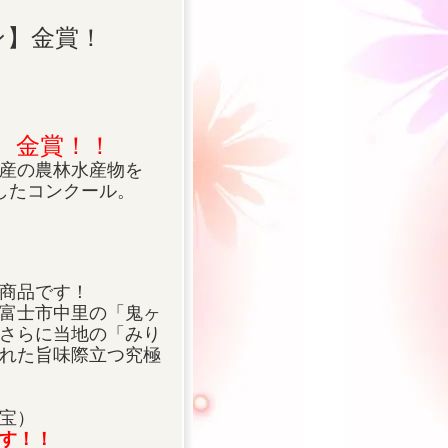
ン】金賞！
 金賞！！
産の農林水産物を
したコンクール。
商品です！
富士市中里の「鬼ヶ
さらに当地の「みり
れた旨味際立つ究極
宝）
す！！