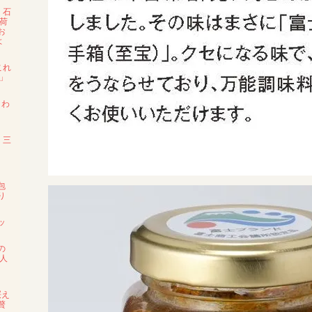
・石
荷
お
よ
これ
」
・わ
・三
包
り
ッ
の
人
桜え
贅