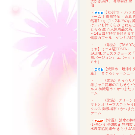
沢かき揚げ」 有限会社 望
仙
・
【 掛川市 ・ ハラ
ァーム 】掛川特産・ 倉真 
然薯1ｋg（1～2本でのお届
け）いも汁 くらみ じねん
とろろ 生 ☆人気商品の為、
～14日ほど時間を頂きます
健康カプセル ゲンキの時
・
《常温》【TAMIYA
ミヤ】ミニ４駆FESTA・
JAUNEフェスタジョーヌ
川バージョン」 エポック（
ミヤ）
・
【焼津市・焼津中
産】 まぐろチャーシュー
・
《常温》きゅうり
老じゃこ昆布のごちそうピ
ルス 御殿場市：かつまたフ
ーム
・
《常温》 グリーン
マトとオリーブのごちそう
クルス 御殿場市：かつまた
ァーム
・
《常温》 清水の檸
(レモン)紅茶380ｇ 静岡市
水農業協同組合 きらり JA