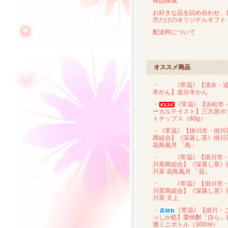
商品構成
お好きな品を詰め合わせ、
方だけのオリジナルギフト
配送料について
オススメ商品
・
《常温》【清水・
羊かん】追分羊かん
・
《常温》【浜松市
ーカルテイスト】三方原ポ
トチップス（80g）
・《常温》【掛川市・掛川
商組合】《深蒸し茶》掛川
花鳥風月 「鳥」
・
《常温》【掛川市
川茶商組合】《深蒸し茶》
川茶 花鳥風月 「花」
・
《常温》【掛川市
川茶商組合】《深蒸し茶》
川茶 天上
・
《常温》【掛川・
っしか処】栗焼酎「自ら」
酒ミニボトル（300ml）