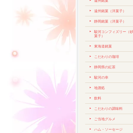
遠州銘菓
遠州銘菓（洋菓子）
静岡銘菓（洋菓子）
駿河コンフィズリー（
菓子）
東海道銘菓
こだわりの珈琲
静岡県の紅茶
駿河の幸
地酒処
飲料
こだわりの調味料
ご当地グルメ
ハム・ソーセージ