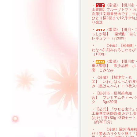
・
《常温》【掛川市
山農園】フルーツトマト 入
次第注文順番発送です。※
ひとり様2個まで12月中旬
り発送
・
《常温》【掛川・
っしか処】 栗焼酎「自ら
レギュラー（720ml）
・
《冷蔵》【松崎町
たなべ】刻みおろしわさび
（100g）
・
《常温》【掛川市
重大製茶】 希少品種 小
南 こみなみ
・《冷蔵》【焼津市・丸
又】 いわしはんぺん竹皮
み（黒はんぺん）１０枚入
・【掛川市・掛川茶商組
合】 プレミアムティーバ
ク 3g×20個
・【公式】『やせる出汁』
工藤孝文医師監修 おだし美
(おだし茶) 80g ×3袋セット
（約30日分）
・
《冷凍》駿河湾産
び！驚きのサクサク感！「