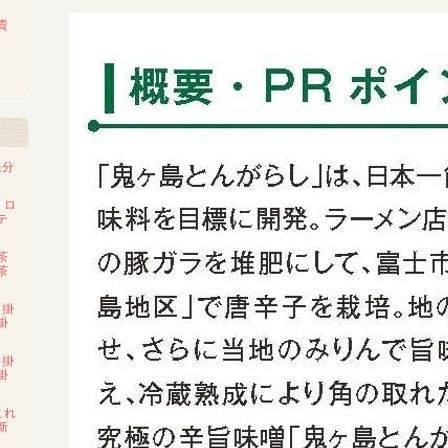
貴
追分
・ロ
テ
茶
茶
・掛
掛
・掛
掛
これ
新