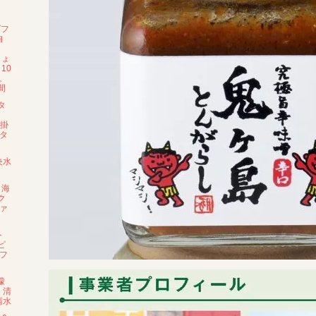
ダフ
自
じょ
10
。
間
タ
「掛
タ
央水
と海
ク
ァ
ト
ピ
フ
檬
：清
清水