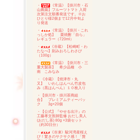
・
《常温》【掛川市・石
山農園】フルーツトマト 入荷
次第注文順番発送です。※お
ひとり様2個まで12月中旬よ
り発送
・
《常温》【掛川・これ
っしか処】 栗焼酎「自ら」
レギュラー（720ml）
・
《冷蔵》【松崎町・わ
たなべ】刻みおろしわさび
（100g）
・
《常温》【掛川市・三
重大製茶】 希少品種 小
南 こみなみ
・《冷蔵》【焼津市・丸
又】 いわしはんぺん竹皮包
み（黒はんぺん）１０枚入り
・【掛川市・掛川茶商組
合】 プレミアムティーバッ
ク 3g×20個
・【公式】『やせる出汁』の
工藤孝文医師監修 おだし美人
(おだし茶) 80g ×3袋セット
（約30日分）
・
《冷凍》駿河湾産桜え
び！驚きのサクサク感！「贅