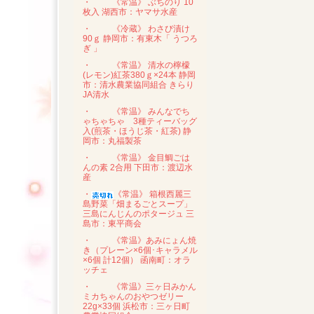
・
《常温》 ぶちのり 10
枚入 湖西市：ヤマサ水産
・
《冷蔵》 わさび漬け
90ｇ 静岡市：有東木「 うつろ
ぎ 」
・
《常温》 清水の檸檬
(レモン)紅茶380ｇ×24本 静岡
市：清水農業協同組合 きらり
JA清水
・
《常温》 みんなでち
ゃちゃちゃ 3種ティーバッグ
入(煎茶・ほうじ茶・紅茶) 静
岡市：丸福製茶
・
《常温》 金目鯛ごは
んの素 2合用 下田市：渡辺水
産
・
《常温》 箱根西麗三
島野菜「畑まるごとスープ」
三島にんじんのポタージュ 三
島市：東平商会
・
《常温》あみにょん焼
き（プレーン×6個･キャラメル
×6個 計12個） 函南町：オラ
ッチェ
・
《常温》三ヶ日みかん
ミカちゃんのおやつゼリー
22g×33個 浜松市：三ヶ日町