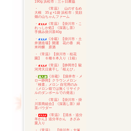
190g 浜松市：三ヶ日農協
・
《常温》 山のするめ
大根 35ｇ×1袋 浜松市：笑顔
畑の山ちゃんファーム
・
《常温》【掛川市・こ
れっしか処】《深蒸し茶》
手摘み掛川茶40g
・
《冷蔵》【掛川市・土
井酒造場】開運 花の香 純
米吟醸 原酒
・《常温》【掛川市・桂花
園】 ６種６本入り（1箱）
・
《常温》【静岡市】駿
河湾天日素干し「桜えび」
・
《冷蔵》【袋井市・メ
ロー静岡】クラウンメロン
「検査」メロン 自宅用のみ
（メロン箱では無くリサイク
ルのダンボールでの発送）
・
《常温》【掛川市・掛
川茶商組合】《深蒸し茶》緑
茶パウダー
・
《常温》【清水・追分
羊かん】追分羊かん きざみ
栗入り
・《常温》 【掛川市・大塚