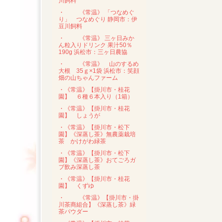
川飼料
・
《常温》 「つなめぐ
り」 つなめぐり 静岡市：伊
豆川飼料
・
《常温》 三ヶ日みか
ん粒入りドリンク 果汁50％
190g 浜松市：三ヶ日農協
・
《常温》 山のするめ
大根 35ｇ×1袋 浜松市：笑顔
畑の山ちゃんファーム
・《常温》【掛川市・桂花
園】 ６種６本入り（1箱）
・《常温》【掛川市・桂花
園】 しょうが
・《常温》【掛川市・松下
園】《深蒸し茶》無農薬栽培
茶 かけがわ緑茶
・《常温》【掛川市・松下
園】《深蒸し茶》おてごろガ
ブ飲み深蒸し茶
・《常温》【掛川市・桂花
園】 くずゆ
・
《常温》【掛川市・掛
川茶商組合】《深蒸し茶》緑
茶パウダー