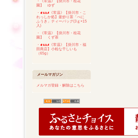
・《常温》【掛川市・桂花
園】 ゆず
・
《常温》【掛川市・こ
れっしか処】釜炒り茶「べに
ふうき」ティーバッグ(3ｇ×15
入)
・《常温》【掛川市・桂花
園】 くず茶
・
《常温》【掛川市・福
田商店】小粒な干しいも
（65g）
メールマガジン
メルマガ登録・解除はこちら