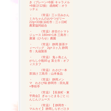
き（プレーン×6個･キャラメル
×6個 計12個） 函南町：オラ
ッチェ
・
《常温》三ヶ日みかん
ミカちゃんのおやつゼリー
22g×33個 浜松市：三ヶ日町
農業協同組合
・
《常温》赤甘のトマト
ジュース 180ml×1本 三島市：
廣瀬（ひろせ）農園
・
《常温》 静岡 新茶テ
ィーバッグ 2g×３ヶ入 静岡
市：丸福製茶
・
《常温》 鬼ヶ島とん
がらし小瓶85ｇ 富士市：オフ
ィスタフ
・
《常温》 わさび一本
茶漬け 三島市：山本食品
・
《常温》 静岡メン
マ わさび味 静岡市：田丸屋
×季咲亭
・
《常温》【長泉町・東
平商会】 ぎゅっとまるごと に
んじんジュース
・
《常温》【 静岡市・
マルカイ 】 静岡しらすパスタ