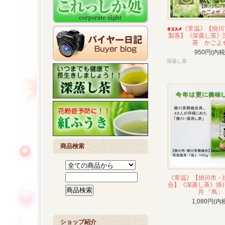
《常温》【掛川
製茶】《深蒸し茶》
茶 かごよ
950円(内税
深蒸し茶
商品検索
《常温》【掛川市・
合】《深蒸し茶》掛川
月 「鳥」
1,080円(内
ショップ紹介