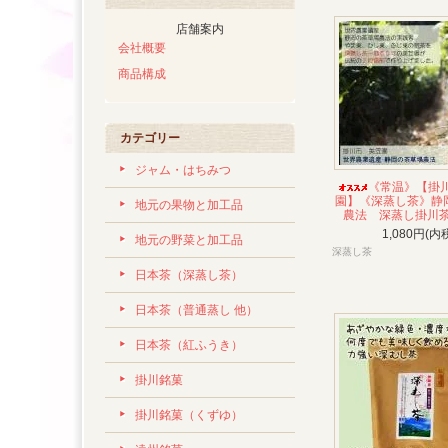
店舗案内
会社概要
商品構成
カテゴリー
ジャム・はちみつ
《常温》【掛
園】《深蒸し茶》静
地元の果物と加工品
農法 深蒸し掛川茶
1,080円(内
地元の野菜と加工品
深蒸し茶
日本茶（深蒸し茶）
日本茶（普通蒸し 他）
日本茶（紅ふうき）
掛川銘菓
掛川銘菓（くずゆ）