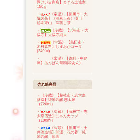
岡けい吉商店】まぐろ土佐煮
150ｇ
・
《常温》【掛川市・大
塚製茶】《深蒸し茶》掛川
秘園東山 深蒸し茶
・
《冷蔵》【浜松市・大
福寺】大福寺納豆
・
《常温》 【島田市・
木村飲料】しずおかコーラ
(240ml)
・
《常温》【森町・中島
屋】あんぱん饅頭(粒あん)
売れ筋商品
・《冷蔵》【藤枝市・志太泉
酒造】純米吟醸 志太泉
（720ml）
・
《冷蔵》【藤枝市・志
太泉酒造】にゃんカップ
（180ml）
・
《冷蔵》【掛川市・土
井酒造場】開運 花の香 純
米吟醸 原酒