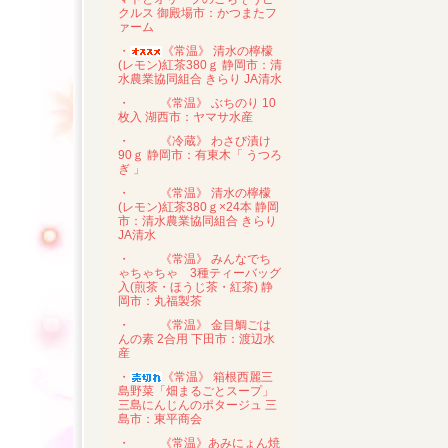
クルス 御殿場市：かつまたフ
ァーム
・
《常温》 清水の檸檬
(レモン)紅茶380ｇ 静岡市：清
水農業協同組合 きらり JA清水
・
《常温》 ぶちのり 10
枚入 湖西市：ヤマサ水産
・
《冷蔵》 わさび漬け
90ｇ 静岡市：有東木「 うつろ
ぎ 」
・
《常温》 清水の檸檬
(レモン)紅茶380ｇ×24本 静岡
市：清水農業協同組合 きらり
JA清水
・
《常温》 みんなでち
ゃちゃちゃ 3種ティーバッグ
入(煎茶・ほうじ茶・紅茶) 静
岡市：丸福製茶
・
《常温》 金目鯛ごは
んの素 2合用 下田市：渡辺水
産
・
《常温》 箱根西麗三
島野菜「畑まるごとスープ」
三島にんじんのポタージュ 三
島市：東平商会
・
《常温》あみにょん焼