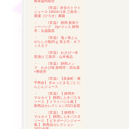
農業協同組合
・
《常温》赤甘のトマト
ジュース 180ml×1本 三島市：
廣瀬（ひろせ）農園
・
《常温》 静岡 新茶テ
ィーバッグ 2g×３ヶ入 静岡
市：丸福製茶
・
《常温》 鬼ヶ島とん
がらし小瓶85ｇ 富士市：オフ
ィスタフ
・
《常温》 わさび一本
茶漬け 三島市：山本食品
・
《常温》 静岡メン
マ わさび味 静岡市：田丸屋
×季咲亭
・
《常温》【長泉町・東
平商会】 ぎゅっとまるごと に
んじんジュース
・
《常温》【 静岡市・
マルカイ 】 静岡しらすパスタ
ソース 【 トマトバジル風 】
新商品セレクション2021金賞
・
《常温》【 静岡市・
マルカイ 】 静岡しらすパスタ
ソース 【 ビネガージンジャー
風 】 新商品セレクション
2021金賞