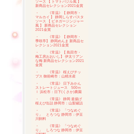
ソース 【 トマトバジル風 】
新商品セレクション2021金賞
・
《常温》【 静岡市・
マルカイ 】 静岡しらすパスタ
ソース 【 ビネガージンジャー
風 】 新商品セレクション
2021金賞
・
《常温》【 静岡市・
季咲亭】 静岡めんま 新商品セ
レクション2021金賞
・
《常温》【 島田市・
梅工房おおいし】 伊太リアン
な梅 新商品セレクション2021
金賞
・
《常温》 桜えびチッ
プス 御前崎市：山精水産
・
《常温》 日下みかん
ストレートジュース 500ｍ
ｌ 浜松市：日下(くさか)農園
・
《常温》 静岡 釜揚げ
桜えび缶詰 静岡市：山梨罐詰
・
《常温》 「つなめぐ
り」 とろつな 静岡市：伊豆
川飼料
・
《常温》 「つなめぐ
り」 しろつな 静岡市：伊豆