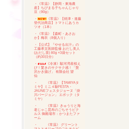
・《常温》【静岡・東海農
産】ちびまる子ちゃんじゃり
豆（90g）
・
《常温》【焼津・進藤
登代治商店】トマトにあうカ
ツオ（1本）
・《常温》【森町・あさお
か】梅衣（8個入り）
・【公式】『やせる出汁』の
工藤孝文医師監修 おだし美人
(おだし茶) 80g ×3袋セット
（約30日分）
・
《冷凍》駿河湾産桜え
び！驚きのサクサク感！「贅
沢かき揚げ」 有限会社 望
仙
・
《常温》【TAMIYAタ
ミヤ】ミニ４駆FESTA・
JAUNEフェスタジョーヌ「掛
川バージョン」 エポック（タ
ミヤ）
・
《常温》きゅうりと海
老じゃこ昆布のごちそうピク
ルス 御殿場市：かつまたファ
ーム
・
《常温》 グリーント
マトとオリーブのごちそうピ