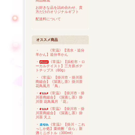
商品構成
お好きな品を詰め合わせ、貴
方だけのオリジナルギフト
配送料について
オススメ商品
・
《常温》【清水・追分
羊かん】追分羊かん
・
《常温》【浜松市・ロ
ーカルテイスト】三方原ポテ
トチップス（80g）
・《常温》【掛川市・掛川茶
商組合】《深蒸し茶》掛川茶
花鳥風月 「鳥」
・
《常温》【掛川市・掛
川茶商組合】《深蒸し茶》掛
川茶 花鳥風月 「花」
・
《常温》【掛川市・掛
川茶商組合】《深蒸し茶》掛
川茶 天上
・
《常温》【掛川・これ
っしか処】栗焼酎「自ら」新
酒ミニボトル（300ml）