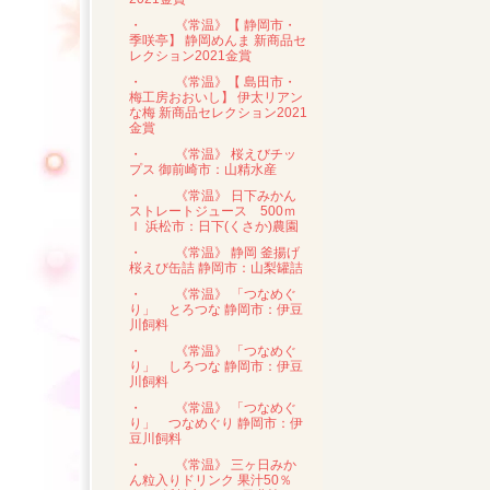
・
《常温》【 静岡市・
季咲亭】 静岡めんま 新商品セ
レクション2021金賞
・
《常温》【 島田市・
梅工房おおいし】 伊太リアン
な梅 新商品セレクション2021
金賞
・
《常温》 桜えびチッ
プス 御前崎市：山精水産
・
《常温》 日下みかん
ストレートジュース 500ｍ
ｌ 浜松市：日下(くさか)農園
・
《常温》 静岡 釜揚げ
桜えび缶詰 静岡市：山梨罐詰
・
《常温》 「つなめぐ
り」 とろつな 静岡市：伊豆
川飼料
・
《常温》 「つなめぐ
り」 しろつな 静岡市：伊豆
川飼料
・
《常温》 「つなめぐ
り」 つなめぐり 静岡市：伊
豆川飼料
・
《常温》 三ヶ日みか
ん粒入りドリンク 果汁50％