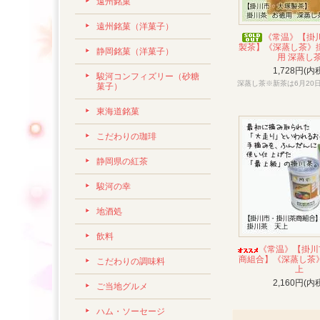
遠州銘菓
遠州銘菓（洋菓子）
《常温》【掛
製茶】《深蒸し茶》掛
静岡銘菓（洋菓子）
用 深蒸し
1,728円(内
駿河コンフィズリー（砂糖
深蒸し茶※新茶は6月20
菓子）
東海道銘菓
こだわりの珈琲
静岡県の紅茶
駿河の幸
地酒処
飲料
《常温》【掛川
商組合】《深蒸し茶》
こだわりの調味料
上
2,160円(内
ご当地グルメ
ハム・ソーセージ