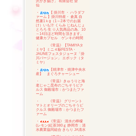
沢かき揚げ」 有限会社 望
仙
・
【 掛川市 ・ ハラダフ
ァーム 】掛川特産・ 倉真 自
然薯1ｋg（1～2本でのお届
け）いも汁 くらみ じねんじょ
とろろ 生 ☆人気商品の為、10
～14日ほど時間を頂きます。
健康カプセル ゲンキの時間
・
《常温》【TAMIYAタ
ミヤ】ミニ４駆FESTA・
JAUNEフェスタジョーヌ「掛
川バージョン」 エポック（タ
ミヤ）
・
【焼津市・焼津中央水
産】 まぐろチャーシュー
・
《常温》きゅうりと海
老じゃこ昆布のごちそうピク
ルス 御殿場市：かつまたファ
ーム
・
《常温》 グリーント
マトとオリーブのごちそうピ
クルス 御殿場市：かつまたフ
ァーム
・
《常温》 清水の檸檬
(レモン)紅茶380ｇ 静岡市：清
水農業協同組合 きらり JA清水