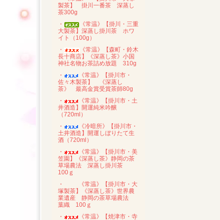
製茶】 掛川一番茶 深蒸し
茶300g
・
《常温》【掛川・三重
大製茶】深蒸し掛川茶 ホワ
イト（100g）
・
《常温》【森町・鈴木
長十商店】《深蒸し茶》小国
神社名物お茶詰め放題 310g
・
《常温》【掛川市・
佐々木製茶】 《深蒸し
茶》 最高金賞受賞茶師80g
・
《常温》【掛川市・土
井酒造】開運純米吟醸
（720ml）
・
《冷暗所》【掛川市・
土井酒造】開運しぼりたて生
酒（720ml）
・
《常温》【掛川市・美
笠園】《深蒸し茶》静岡の茶
草場農法 深蒸し掛川茶
100ｇ
・
《常温》【掛川市・大
塚製茶】《深蒸し茶》世界農
業遺産 静岡の茶草場農法
葉織 100ｇ
・
《常温》【焼津市・寺